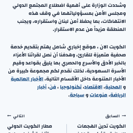
وشددت الوزارة على أهمية اضطلاع المجتمع الدولي
ومجلس الأمن بمسؤولياتهما في وقف هذه
الانتهاكات، بما يحفظ أمن لبنان واستقراره، ويجنب
المنطقة مزيداً من عدم الاستقرار.
الكويت الان ، موقع إخباري شامل يهتم بتقديم خدمة
صحفية متميزة للقارئ، وهدفنا أن نصل لقرائنا الأعزاء
بالخبر الأدق والأسرع والحصري بما يليق بقواعد وقيم
الأسرة السعودية، لذلك نقدم لكم مجموعة كبيرة من
الأخبار المتنوعة داخل الأقسام التالية،
الأخبار العالمية
و
المحلية
،
الاقتصاد
،
تكنولوجيا
،
فن
،
أخبار
الرياضة
،
منوعا
ت
و
سياحة
.
تصفّح
السابق
التالي
المقالات
الكويت تدين الهجمات
مطار الكويت الدولي