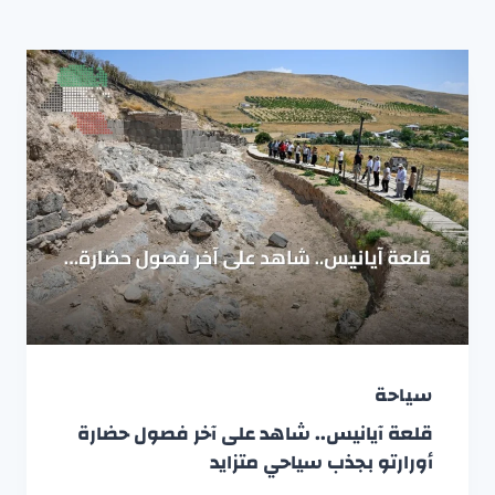
سياحة
قلعة آيانيس.. شاهد على آخر فصول حضارة
أورارتو بجذب سياحي متزايد