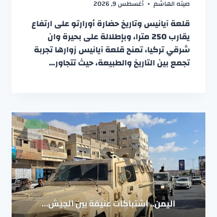
صيته الهاشم
أغسطس 9, 2026
قلعة آيانيس وتاريخ حضارة أورارتو على ارتفاع
يقارب 250 مترا، وبإطلالة على بحيرة وان
شرقي تركيا، تمنح قلعة آيانيس زوارها تجربة
تجمع بين التاريخ والطبيعة، حيث تتجاور…