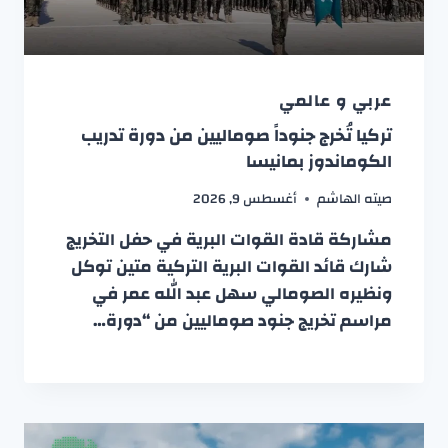
عربي و عالمي
تركيا تُخرج جنوداً صوماليين من دورة تدريب
الكوماندوز بمانيسا
صيته الهاشم
أغسطس 9, 2026
مشاركة قادة القوات البرية في حفل التخريج
شارك قائد القوات البرية التركية متين توكل
ونظيره الصومالي سهل عبد الله عمر في
مراسم تخريج جنود صوماليين من “دورة…