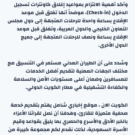
وأكد أهمية الالتزام بمواعيد إغلاق كاونترات تسجيل
الدخول (Check‑in)، موضحاً أنها تغلق قبل موعد
الإقلاع بساعة واحدة للرحلات المتجهة إلى دول مجلس
التعاون الخليجي والدول العربية، وتغلق قبل موعد
الإقلاع بساعة ونصف للرحلات المتجهة إلى جميع
الدول الأخرى.
وشدد على أن الطيران المدني مستمر في التنسيق مع
مختلف الجهات المعنية لتقديم أفضل الخدمات
للمسافرين وضمان أعلى مستويات الأمن والسلامة
والكفاءة التشغيلية في مطار الكويت الدولي.
الكويت الان ، موقع إخباري شامل يهتم بتقديم خدمة
صحفية متميزة للقارئ، وهدفنا أن نصل لقرائنا الأعزاء
بالخبر الأدق والأسرع والحصري بما يليق بقواعد وقيم
الأسرة السعودية، لذلك نقدم لكم مجموعة كبيرة من