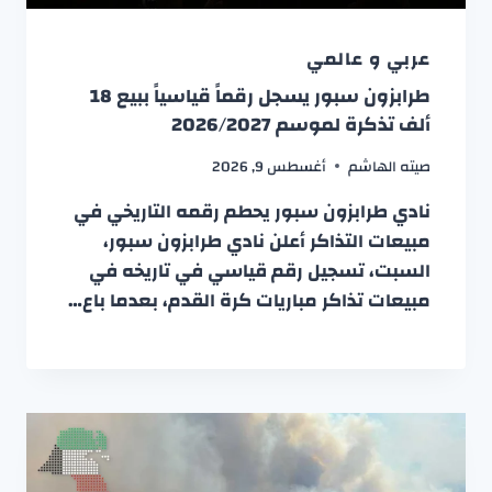
عربي و عالمي
طرابزون سبور يسجل رقماً قياسياً ببيع 18
ألف تذكرة لموسم 2026/2027
صيته الهاشم
أغسطس 9, 2026
نادي طرابزون سبور يحطم رقمه التاريخي في
مبيعات التذاكر أعلن نادي طرابزون سبور،
السبت، تسجيل رقم قياسي في تاريخه في
مبيعات تذاكر مباريات كرة القدم، بعدما باع…