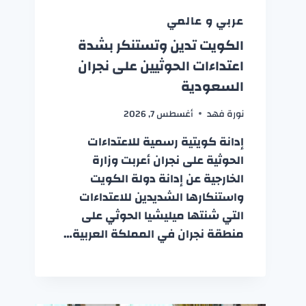
عربي و عالمي
الكويت تدين وتستنكر بشدة
اعتداءات الحوثيين على نجران
السعودية
نورة فهد
أغسطس 7, 2026
إدانة كويتية رسمية للاعتداءات
الحوثية على نجران أعربت وزارة
الخارجية عن إدانة دولة الكويت
واستنكارها الشديدين للاعتداءات
التي شنتها ميليشيا الحوثي على
منطقة نجران في المملكة العربية…