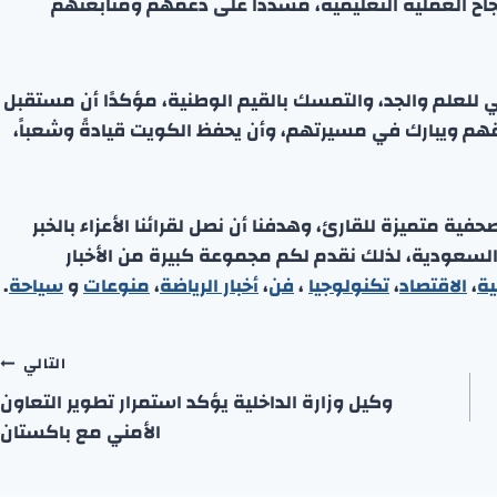
جاح العملية التعليمية، مشدداً على دعمهم ومتابعتهم
عي للعلم والجد، والتمسك بالقيم الوطنية، مؤكدًا أن مستقبل
قهم ويبارك في مسيرتهم، وأن يحفظ الكويت قيادةً وشعباً،
ة متميزة للقارئ، وهدفنا أن نصل لقرائنا الأعزاء بالخبر
 السعودية، لذلك نقدم لكم مجموعة كبيرة من الأخبار
ية
،
الاقتصاد
،
تكنولوجيا
،
فن
،
أخبار الرياضة
،
منوعا
ت
و
سياحة
.
التالي
وكيل وزارة الداخلية يؤكد استمرار تطوير التعاون
الأمني مع باكستان