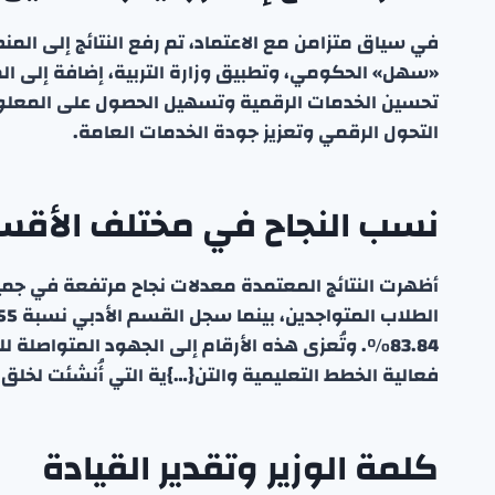
في سياق متزامن مع الاعتماد، تم رفع النتائج إلى المنصا
«سهل» الحكومي، وتطبيق وزارة التربية، إضافة إلى ال
تحسين الخدمات الرقمية وتسهيل الحصول على المعلوما
التحول الرقمي وتعزيز جودة الخدمات العامة.
نسب النجاح في مختلف الأقس
83.84%. وتُعزى هذه الأرقام إلى الجهود المتواصلة
فعالية الخطط التعليمية والتن{…}ية التي أُنشئت لخلق 
كلمة الوزير وتقدير القيادة