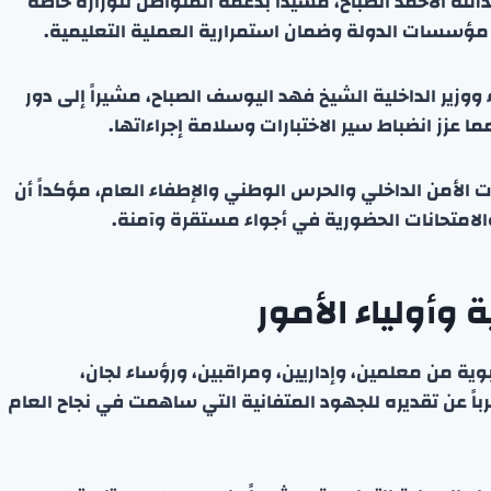
لله الأحمد الصباح، مشيداً بدعمه المتواصل للوزارة خاصةً
ة مؤسسات الدولة وضمان استمرارية العملية التعليمية.
ووزير الداخلية الشيخ فهد اليوسف الصباح، مشيراً إلى دور
ا عزز انضباط سير الاختبارات وسلامة إجراءاتها.
 الأمن الداخلي والحرس الوطني والإطفاء العام، مؤكداً أن
لامتحانات الحضورية في أجواء مستقرة وآمنة.
 وأولياء الأمور
ربوية من معلمين، وإداريين، ومراقبين، ورؤساء لجان،
باً عن تقديره للجهود المتفانية التي ساهمت في نجاح العام