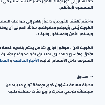
كما أشار إلى دور أولياء الأمور كشركاء أساسيين في ن
المستمرة لأبنائهم.
واختتم تهنئته للخريجين، داعياً إياهم إلى مواصلة الس
الكويت يُبنى بأيديهم وعقولهم، سائلًا المولى أن يوف
ويستمر الأمن والاستقرار والرخاء.
الكويت الان ، موقع إخباري شامل يهتم بتقديم خدمة صحفي
الأدق والأسرع والحصري بما يليق بقواعد وقيم الأسرة
المتنوعة داخل الأقسام التالية،
الأخبار العالمية
و
المحل
تصفّح
السابق
الهيئة العامة لشؤون ذوي الإعاقة توزع ما يزيد عن
المقالات
سبعمائة كرسي متحرك وأربع مئات سماعة طبية