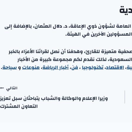
ية
العامة لشؤون ذوي الإعاقة، د. دلال العثمان، بالإضافة إلى
المسؤولين الآخرين في الهيئة.
ة متميزة للقارئ، وهدفنا أن نصل لقرائنا الأعزاء بالخبر
 السعودية، لذلك نقدم لكم مجموعة كبيرة من الأخبار
ية
،
الاقتصاد
،
تكنولوجيا
،
فن
،
أخبار الرياضة
،
منوعا
ت
و
سياحة
.
التالي
وزيرا الإعلام والوكالة والشباب يتباحثان سبل تعزيز
التعاون المشترك