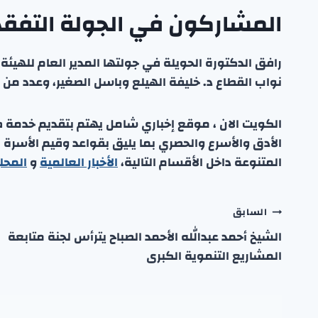
المشاركون في الجولة التفقد
رافق الدكتورة الحويلة في جولتها المدير العام للهيئة 
نواب القطاع د. خليفة الهيلع وباسل الصغير، وعدد من 
الكويت الان ، موقع إخباري شامل يهتم بتقديم خدمة صحفي
الأدق والأسرع والحصري بما يليق بقواعد وقيم الأسرة
المتنوعة داخل الأقسام التالية،
الأخبار العالمية
و
المحل
تصفّح
السابق
الشيخ أحمد عبدالله الأحمد الصباح يترأس لجنة متابعة
المقالات
المشاريع التنموية الكبرى