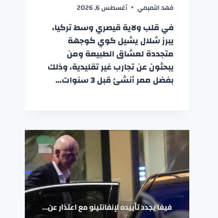
فهد التميمي
أغسطس 6, 2026
في قلب ولاية قيصري وسط تركيا،
يبرز شلال يشيل كوي كوجهة
متجددة لعشاق الطبيعة ومن
يبحثون عن تجارب غير تقليدية، وذلك
بفضل ممر أنشئ قبل 3 سنوات…