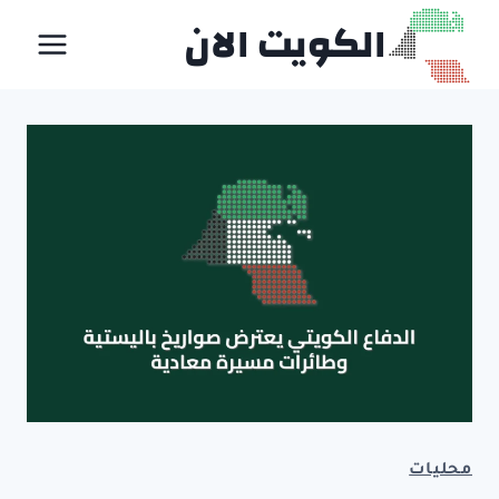
لتجاوز
الكويت الان
لى
لمحتوى
محليات