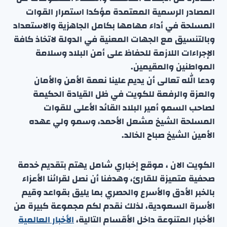
المصادر الرسمية المعتمدة مؤكدا استمرار القوات
المسلحة في أداء مهامها بكامل الجاهزية والاستعداد
وبالتنسيق مع الجهات المعنية في الدولة لاتخاذ كافة
الإجراءات اللازمة للحفاظ على أمن البلاد وسلامة
المواطنين والمقيمين.
ودعا الله تعالى أن يديم علينا نعمة الأمن والأمان
والعزة والرفعة للكويت في ظل القيادة الحكيمة
لصاحب السمو أمير البلاد القائد الأعلى للقوات
المسلحة الشيخ مشعل الأحمد، وسمو ولي عهده
الأمين الشيخ صباح الخالد.
الكويت الان ، موقع إخباري شامل يهتم بتقديم خدمة
صحفية متميزة للقارئ، وهدفنا أن نصل لقرائنا الأعزاء
بالخبر الأدق والأسرع والحصري بما يليق بقواعد وقيم
الأسرة السعودية، لذلك نقدم لكم مجموعة كبيرة من
الأخبار المتنوعة داخل الأقسام التالية،
الأخبار العالمية