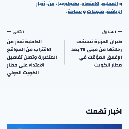
و
المحلية
،
الاقتصاد
،
تكنولوجيا
،
فن
،
أخبار
الرياضة
،
منوعا
ت
و
سياحة
.
تصفّح
السابق
التالي
المقالات
طيران الجزيرة تستأنف
الداخلية تحذر من
رحلاتها من مبنى T5 بعد
الاقتراب من المواقع
الإغلاق المؤقت في
المتضررة وتعلن تفاصيل
مطار الكويت
الاعتداء على مطار
الكويت الدولي
اخبار تهمك