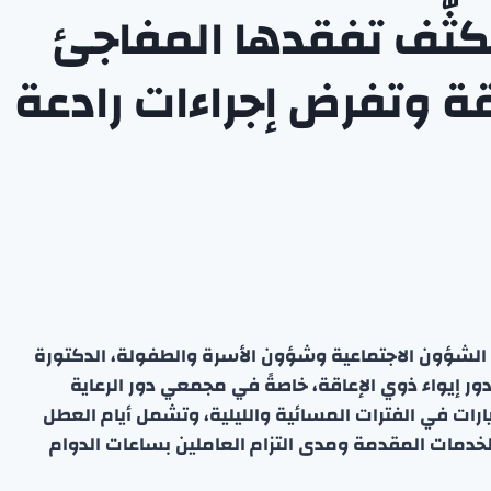
 تكثّف تفقدها المفاجئ
اقة وتفرض إجراءات رادعة
 الشؤون الاجتماعية وشؤون الأسرة والطفولة، الدكتورة
ودور إيواء ذوي الإعاقة، خاصةً في مجمعي دور الرعاية
يارات في الفترات المسائية والليلية، وتشمل أيام العطل
لخدمات المقدمة ومدى التزام العاملين بساعات الدوام