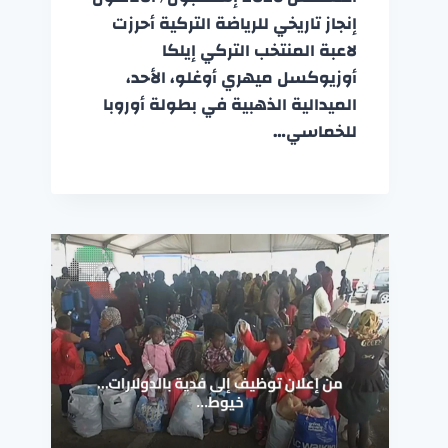
إنجاز تاريخي للرياضة التركية أحرزت
لاعبة المنتخب التركي إيلكا
أوزيوكسل ميهري أوغلو، الأحد،
الميدالية الذهبية في بطولة أوروبا
للخماسي…