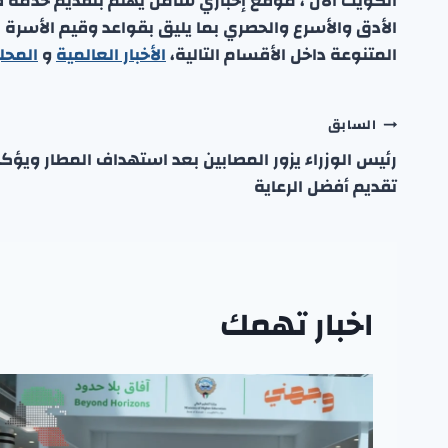
الكويت الان ، موقع إخباري شامل يهتم بتقديم خدمة صحفي
الأدق والأسرع والحصري بما يليق بقواعد وقيم الأسرة
المتنوعة داخل الأقسام التالية،
الأخبار العالمية
و
المحل
تصفّح
السابق
رئيس الوزراء يزور المصابين بعد استهداف المطار ويؤك
المقالات
تقديم أفضل الرعاية
اخبار تهمك