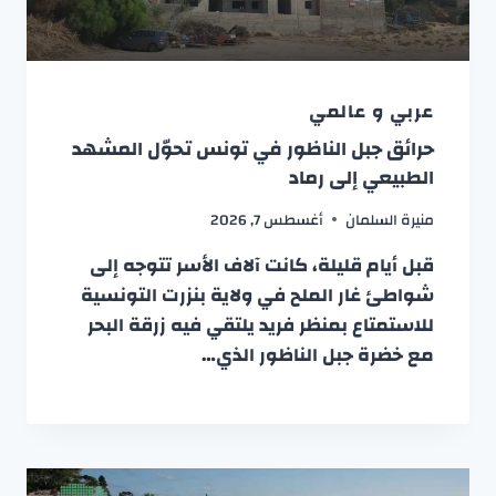
عربي و عالمي
حرائق جبل الناظور في تونس تحوّل المشهد
الطبيعي إلى رماد
منيرة السلمان
أغسطس 7, 2026
قبل أيام قليلة، كانت آلاف الأسر تتوجه إلى
شواطئ غار الملح في ولاية بنزرت التونسية
للاستمتاع بمنظر فريد يلتقي فيه زرقة البحر
مع خضرة جبل الناظور الذي…