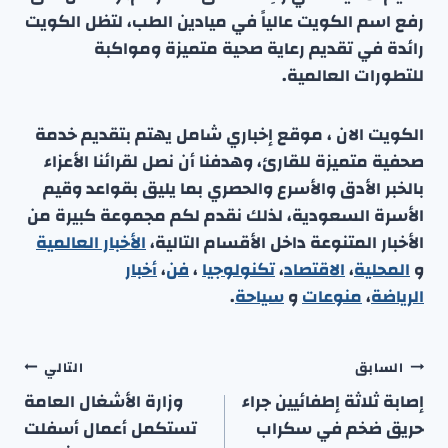
رفع اسم الكويت عالياً في ميادين الطب، لتظل الكويت
رائدة في تقديم رعاية صحية متميزة ومواكبة
للتطورات العالمية.
الكويت الان ، موقع إخباري شامل يهتم بتقديم خدمة
صحفية متميزة للقارئ، وهدفنا أن نصل لقرائنا الأعزاء
بالخبر الأدق والأسرع والحصري بما يليق بقواعد وقيم
الأسرة السعودية، لذلك نقدم لكم مجموعة كبيرة من
الأخبار المتنوعة داخل الأقسام التالية،
الأخبار العالمية
و
المحلية
،
الاقتصاد
،
تكنولوجيا
،
فن
،
أخبار
الرياضة
،
منوعا
ت
و
سياحة
.
تصفّح
السابق
التالي
المقالات
إصابة ثلاثة إطفائيين جراء
وزارة الأشغال العامة
حريق ضخم في سكراب
تستكمل أعمال أسفلت