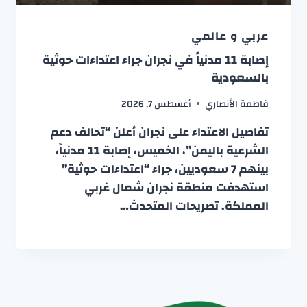
عربي و عالمي
إصابة 11 مدنياً في نجران جراء اعتداءات حوثية
بالسعودية
فاطمة الأنصاري
أغسطس 7, 2026
تفاصيل الاعتداء على نجران أعلن “تحالف دعم
الشرعية باليمن”، الخميس، إصابة 11 مدنياً،
بينهم 7 سعوديين، جراء “اعتداءات حوثية”
استهدفت منطقة نجران شمال غربي
المملكة. تصريحات المتحدث…