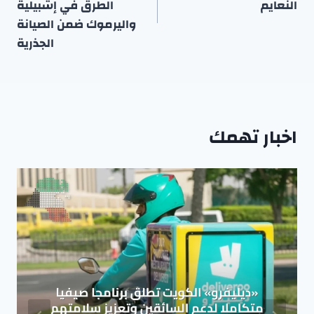
النعايم
الطرق في إشبيلية
واليرموك ضمن الصيانة
الجذرية
اخبار تهمك