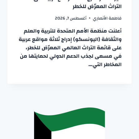
التراث المعرّض للخطر
فاطمة الأنصاري
أغسطس 7, 2026
أعلنت منظمة الأمم المتحدة للتربية والعلم
والثقافة (اليونسكو) إدراج ثلاثة مواقع عربية
على قائمة التراث العالمي المعرّض للخطر،
في مسعى لجذب الدعم الدولي لحمايتها من
المخاطر التي…