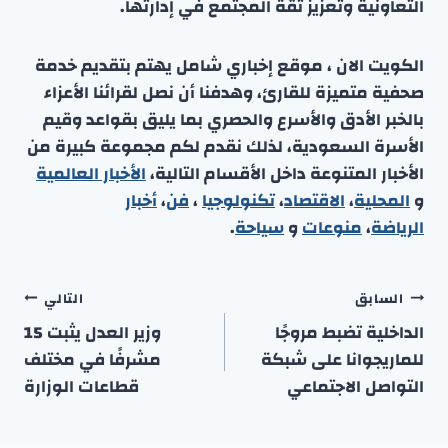
التعاونية وتعزيز ثقة المجتمع في إدارتها.
الكويت الان ، موقع إخباري شامل يهتم بتقديم خدمة
صحفية متميزة للقارئ، وهدفنا أن نصل لقرائنا الأعزاء
بالخبر الأدق والأسرع والحصري بما يليق بقواعد وقيم
الأسرة السعودية، لذلك نقدم لكم مجموعة كبيرة من
الأخبار المتنوعة داخل الأقسام التالية،
الأخبار العالمية
و
المحلية
،
الاقتصاد
،
تكنولوجيا
،
فن
،
أخبار
الرياضة
،
منوعا
ت
و
سياحة
.
تصفّح
السابق
التالي
المقالات
الداخلية تضبط مروجًا
وزير العدل يثبت 15
للماريجوانا على شبكة
مشرفًا في مختلف
التواصل الاجتماعي
قطاعات الوزارة