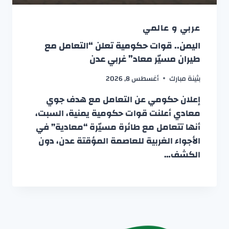
عربي و عالمي
اليمن.. قوات حكومية تعلن “التعامل مع
طيران مسيّر معاد” غربي عدن
بثينة مبارك
أغسطس 8, 2026
إعلان حكومي عن التعامل مع هدف جوي
معادي أعلنت قوات حكومية يمنية، السبت،
أنها تتعامل مع طائرة مسيّرة “معادية” في
الأجواء الغربية للعاصمة المؤقتة عدن، دون
الكشف…