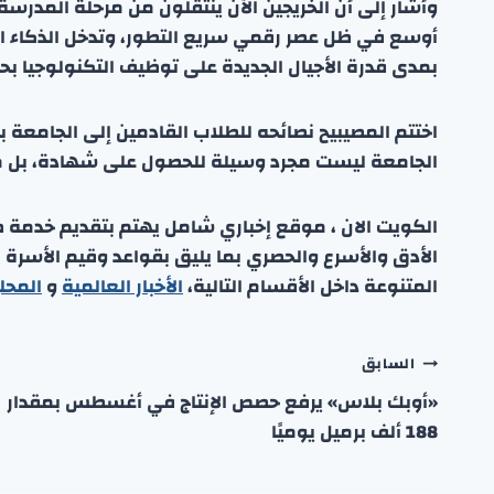
وأشار إلى أن الخريجين الآن ينتقلون من مرحلة المدر
أوسع في ظل عصر رقمي سريع التطور، وتدخل الذكاء ال
بمدى قدرة الأجيال الجديدة على توظيف التكنولوجيا بحكم
اختتم المصيبيح نصائحه للطلاب القادمين إلى الجامعة ب
الجامعة ليست مجرد وسيلة للحصول على شهادة، بل مسا
الكويت الان ، موقع إخباري شامل يهتم بتقديم خدمة صحفي
الأدق والأسرع والحصري بما يليق بقواعد وقيم الأسرة
المتنوعة داخل الأقسام التالية،
الأخبار العالمية
و
المحل
تصفّح
السابق
«أوبك بلاس» يرفع حصص الإنتاج في أغسطس بمقدار
المقالات
188 ألف برميل يوميًا