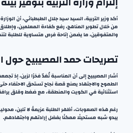
إلتزام وزارة التربية بتوفير بيئ
أكد وزير التربية، السيد سيد جلال الطبطبائي، أن الوزارة 
من خلال تطوير المناهج، رفع كفاءة المعلمين، وإطلاق ب
والمتفوقين، ما يضمن إتاحة فرص متساوية للطلبة لتن
تصريحات حمد المصيبيح حول ا
أشار المصيبيح إلى أن المناسبة تُعَدّ فخرًا لزين، إذ تجم
الطموح والاجتهاد يصنع قصة نجاح تستحق الاحتفاء حت
استثنائية في الكويت والمنطقة، مع ضغط وقلق يرافقان
رغم هذه الصعوبات، أظهر الطلبة عزيمةً لا تلين، محولي
يبدو شبه مستحيلًا ممكنًا بفضل إرادتهم واجتهادهم.