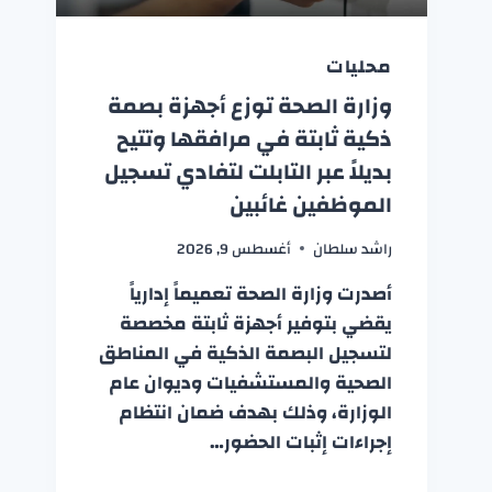
محليات
وزارة الصحة توزع أجهزة بصمة
ذكية ثابتة في مرافقها وتتيح
بديلاً عبر التابلت لتفادي تسجيل
الموظفين غائبين
راشد سلطان
أغسطس 9, 2026
أصدرت وزارة الصحة تعميماً إدارياً
يقضي بتوفير أجهزة ثابتة مخصصة
لتسجيل البصمة الذكية في المناطق
الصحية والمستشفيات وديوان عام
الوزارة، وذلك بهدف ضمان انتظام
إجراءات إثبات الحضور…