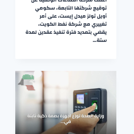
توقيع شركتها التابعة، سكومي
أويل تولز ميدل إيست، على أمر
تغييري مع شركة نفط الكويت،
يقضي بتمديد فترة تنفيذ عقدين لمدة
ستة…