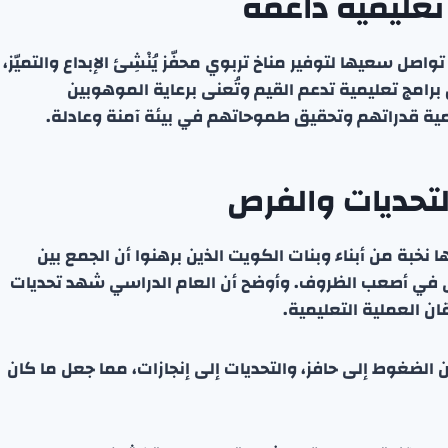
ة تعليمية داعمة
تواصل سعيها لتوفير مناخ تربوي محفّز يُنْشِئ الإبداع والتميّز،
رامج تعليمية تدعم القيم وتُعنى برعاية الموهوبين
مية قدراتهم وتحقيق طموحاتهم في بيئة آمنة وعادلة.
لتحديات والفرص
عها نخبة من أبناء وبنات الكويت الذين برهنوا أن الجمع بين
ى في أصعب الظروف. وأوضح أن العام الدراسي شهد تحديات
 العملية التعليمية.
ن الضغوط إلى حافز، والتحديات إلى إنجازات، مما جعل ما كان