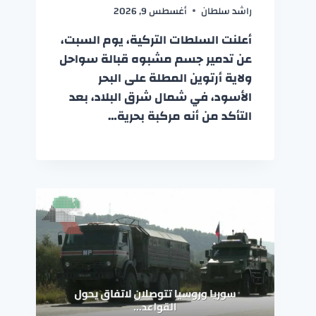
راشد سلطان
أغسطس 9, 2026
أعلنت السلطات التركية، يوم السبت،
عن تدمير جسم مشبوه قبالة سواحل
ولاية أرتوين المطلة على البحر
الأسود، في شمال شرق البلاد، بعد
التأكد من أنه مركبة بحرية…