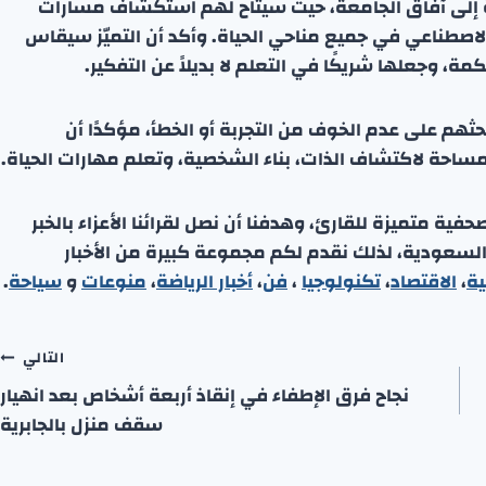
سة إلى آفاق الجامعة، حيث سيتاح لهم استكشاف مسارات
اصطناعي في جميع مناحي الحياة. وأكد أن التميّز سيقاس
ة، وجعلها شريكًا في التعلم لا بديلاً عن التفكير.
حثهم على عدم الخوف من التجربة أو الخطأ، مؤكدًا أن
حة لاكتشاف الذات، بناء الشخصية، وتعلم مهارات الحياة.
ة متميزة للقارئ، وهدفنا أن نصل لقرائنا الأعزاء بالخبر
 السعودية، لذلك نقدم لكم مجموعة كبيرة من الأخبار
ية
،
الاقتصاد
،
تكنولوجيا
،
فن
،
أخبار الرياضة
،
منوعا
ت
و
سياحة
.
التالي
نجاح فرق الإطفاء في إنقاذ أربعة أشخاص بعد انهيار
سقف منزل بالجابرية