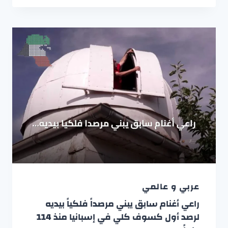
عربي و عالمي
راعي أغنام سابق يبني مرصداً فلكياً بيديه
لرصد أول كسوف كلي في إسبانيا منذ 114