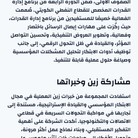
الصفوف الأولى، ضمن الدورة الرابعة من برنامج إدارة
القدرات المخصص للقطاع النفطي الكويتي. صُممت
الفعالية خصيصًا للمستفيدين من برنامج إدارة القدرات،
حيث ركّزت على مهارات إيصال الرسائل باختصار
وفعالية، وتطوير العروض التنفيذية، وتحسين التواصل
المؤثر، والقيادة في ظل التحول الرقمي، إلى جانب
توظيف أدوات الابتكار لتحليل المشكلات المؤسسية
وصياغة حلول عملية قابلة للتنفيذ.
مشاركة زين وخبراتها
استفادت المجموعة من خبرات زين العملية في مجال
الابتكار المؤسسي والقيادة الإستراتيجية، مستندة إلى
تجاربها في مواكبة التحولات السريعة في قطاعي
الاتصالات والتكنولوجيا. أكدت الشركة على أهمية
التفكير المستقبلي، وبناء نماذج عمل أكثر مرونة،
وتحويل الأفكار إلى مبادرات ذات تأثير ملموس على