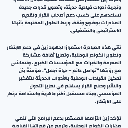
وتجربة أدوات قيادية حديثة، وتطوير قدرات جديدة
تساعدهم على كسب دعم أصحاب القرار وتقديم
المبادرات بوضوح وثقة، وربط الحلول المقترحة بأثرها
الاستراتيجي والتشغيلي.
تأتي هذه المبادرة استمرارًا لجهود زين في دعم الابتكار
وتطوير الكوادر الوطنية، وتعزيز ثقافة مشاركة
المعرفة والخبرات مع المؤسسات الكبرى. وتتماشى
مع رؤيتها “تواصل دائم – حياة أجمل”، مؤمنةً بأن
تمكين القيادات الوطنية بالأدوات الحديثة للتفكير
والتأثير وصنع القرار يساهم في تعزيز التحول
المؤسسي وبناء مستقبل أكثر جاهزية واستدامة يرتكز
على الابتكار.
تؤكد زين التزامها المستمر بدعم البرامج التي تنمي
مهارات الكوادر الوطنية، وترفع من قدراتها القيادية