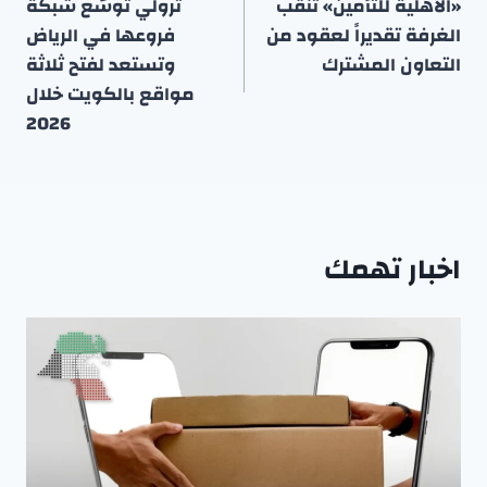
المقالات
«الأهلية للتأمين» تُنقّب
ترولي توسّع شبكة
الغرفة تقديراً لعقود من
فروعها في الرياض
التعاون المشترك
وتستعد لفتح ثلاثة
مواقع بالكويت خلال
2026
اخبار تهمك