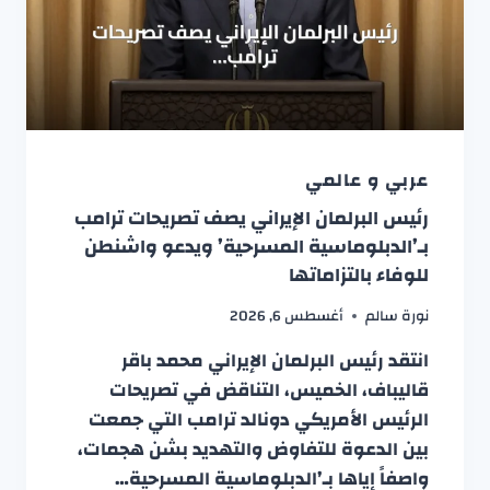
عربي و عالمي
رئيس البرلمان الإيراني يصف تصريحات ترامب
بـ’الدبلوماسية المسرحية’ ويدعو واشنطن
للوفاء بالتزاماتها
نورة سالم
أغسطس 6, 2026
انتقد رئيس البرلمان الإيراني محمد باقر
قاليباف، الخميس، التناقض في تصريحات
الرئيس الأمريكي دونالد ترامب التي جمعت
بين الدعوة للتفاوض والتهديد بشن هجمات،
واصفاً إياها بـ’الدبلوماسية المسرحية…