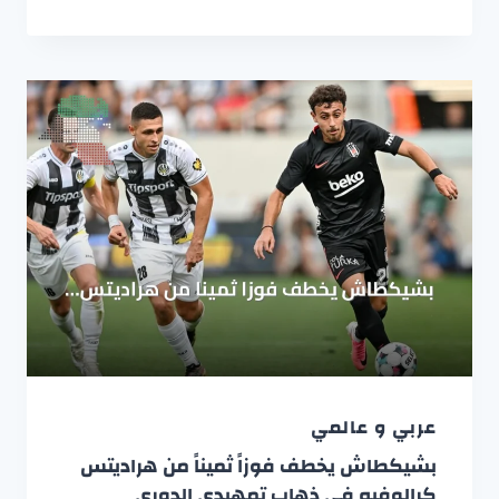
عربي و عالمي
بشيكطاش يخطف فوزاً ثميناً من هراديتس
كرالوفيه في ذهاب تمهيدي الدوري