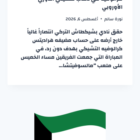
الأوروبي
نورة سالم
أغسطس 6, 2026
حقق نادي بشيكطاش التركي انتصاراً غالياً
خارج أرضه على حساب مضيفه هراديتس
كرالوفيه التشيكي بهدف دون رد، في
المباراة التي جمعت الفريقين مساء الخميس
على ملعب “مالسوفيتشا…