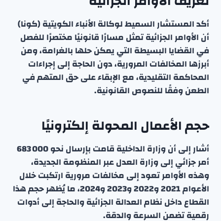
تعريف الأوامر الجزائية
أكد المستشار السميط لوكالة الأنباء الكويتية (كونا)
أن الأوامر الجزائية تمثل مسارًا قانونيًا مختصرًا للفصل
في القضايا البسيطة التي يمكن حلها بالغرامة، ومن
أبرزها المخالفات المرورية، دون الحاجة إلى إجراءات
المحاكمة التقليدية، مع الإبقاء على حق المتهم في
الطعن وفقًا للنصوص القانونية.
حجم الأعمال المحولة إلكترونيًا
أشار إلى أن وزارة الداخلية قامت بإرسال نحو 683 000
أمر جزائي إلى وزارة العدل عبر المنظومة الجديدة،
وهذه الأوامر تعود إلى مخالفات مرورية ارتكبت خلال
الأعوام 2021 و2022 و2023 و2024، ما يُظهر حجم هذا
القطاع داخل نظام العدالة الجزائية والحاجة إلى أدوات
رقمية تضمن السرعة والدقة.