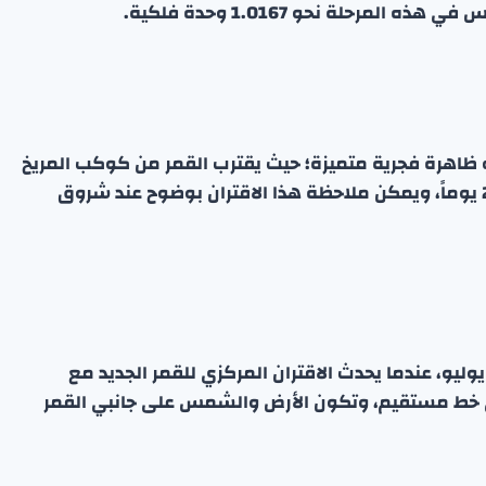
مرحلة نحو 1.0167 وحدة فلكية.
اهرة فجرية متميزة؛ حيث يقترب القمر من كوكب المريخ
بفارق 5.19 درجة شماله. القمر حينها يكون في عمر 26 يوماً، ويمكن ملاحظة هذا الاقتران بوضوح عند شروق
ليو، عندما يحدث الاقتران المركزي للقمر الجديد مع
ط مستقيم، وتكون الأرض والشمس على جانبي القمر