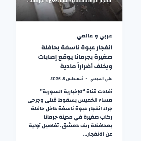
عربي و عالمي
انفجار عبوة ناسفة بحافلة
صغيرة بجرمانا يوقع إصابات
ويخلف أضراراً مادية
علي العجمي
أغسطس 6, 2026
أفادت قناة “الإخبارية السورية”
مساء الخميس بسقوط قتلى وجرحى
جراء انفجار عبوة ناسفة داخل حافلة
ركاب صغيرة في مدينة جرمانا
بمحافظة ريف دمشق. تفاصيل أولية
عن الانفجار…