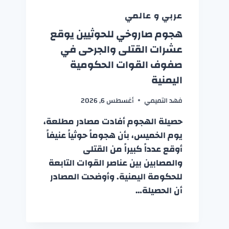
عربي و عالمي
هجوم صاروخي للحوثيين يوقع
عشرات القتلى والجرحى في
صفوف القوات الحكومية
اليمنية
فهد التميمي
أغسطس 6, 2026
حصيلة الهجوم أفادت مصادر مطلعة،
يوم الخميس، بأن هجوماً حوثياً عنيفاً
أوقع عدداً كبيراً من القتلى
والمصابين بين عناصر القوات التابعة
للحكومة اليمنية. وأوضحت المصادر
أن الحصيلة…