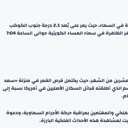
في السابع عشر من يوليو، سيقابل القمر كوكب الزهرة في السماء، حيث يمر على بُعد 2.1 درجة جنوب الكوكب
اللامع. القمر في ذلك اليوم يبلغ عمره ثلاثة أيام، وتظهر الظاهرة في سماء المساء الكويتية حوالى الساعة 7:04
العشرين من الشهر، حيث يكتمل قرص القمر في منزلة «سعد
لاسم الذي أطلقته قبائل السكان الأصليين في أمريكا نسبة إلى
م.
لفلكي والمهتمين بمراقبة حركة الأجرام السماوية، ودعوة
يت لمشاهدة هذه الأحداث الفلكية البارزة.