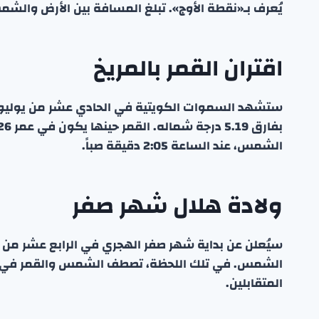
يُعرف بـ«نقطة الأوج». تبلغ المسافة بين الأرض والشمس في هذه ال
اقتران القمر بالمريخ
ستشهد السموات الكويتية في الحادي عشر من يوليو ظ
الشمس، عند الساعة 2:05 دقيقة صباً.
ولادة هلال شهر صفر
سيُعلن عن بداية شهر صفر الهجري في الرابع عشر من يو
الشمس. في تلك اللحظة، تصطف الشمس والقمر في خ
المتقابلين.