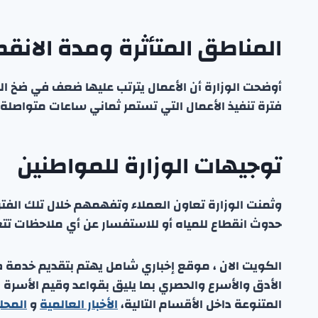
المناطق المتأثرة ومدة الانقط
أوضحت الوزارة أن الأعمال يترتب عليها ضعف في ضخ الم
فترة تنفيذ الأعمال التي تستمر ثماني ساعات متواصلة.
توجيهات الوزارة للمواطنين
حدوث انقطاع للمياه أو للاستفسار عن أي ملاحظات تتع
الكويت الان ، موقع إخباري شامل يهتم بتقديم خدمة صحفي
الأدق والأسرع والحصري بما يليق بقواعد وقيم الأسرة
المتنوعة داخل الأقسام التالية،
الأخبار العالمية
و
المحل