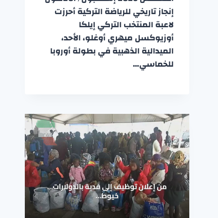
إنجاز تاريخي للرياضة التركية أحرزت
لاعبة المنتخب التركي إيلكا
أوزيوكسل ميهري أوغلو، الأحد،
الميدالية الذهبية في بطولة أوروبا
للخماسي…