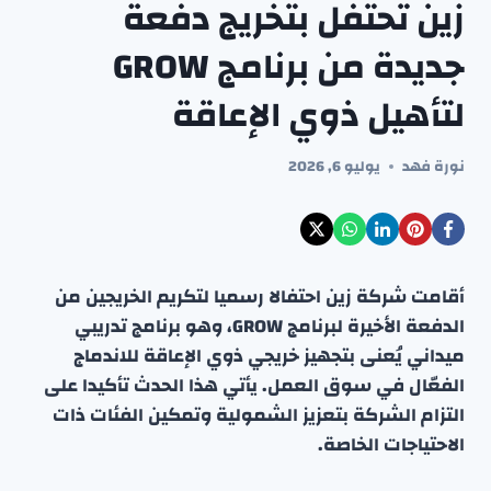
زين تحتفل بتخريج دفعة
جديدة من برنامج GROW
لتأهيل ذوي الإعاقة
نورة فهد
يوليو 6, 2026
أقامت شركة زين احتفالا رسميا لتكريم الخريجين من
الدفعة الأخيرة لبرنامج GROW، وهو برنامج تدريبي
ميداني يُعنى بتجهيز خريجي ذوي الإعاقة للاندماج
الفعّال في سوق العمل. يأتي هذا الحدث تأكيدا على
التزام الشركة بتعزيز الشمولية وتمكين الفئات ذات
الاحتياجات الخاصة.