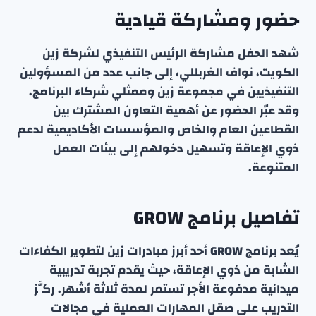
حضور ومشاركة قيادية
شهد الحفل مشاركة الرئيس التنفيذي لشركة زين
الكويت، نواف الغربللي، إلى جانب عدد من المسؤولين
التنفيذيين في مجموعة زين وممثلي شركاء البرنامج.
وقد عبّر الحضور عن أهمية التعاون المشترك بين
القطاعين العام والخاص والمؤسسات الأكاديمية لدعم
ذوي الإعاقة وتسهيل دخولهم إلى بيئات العمل
المتنوعة.
تفاصيل برنامج GROW
يُعد برنامج GROW أحد أبرز مبادرات زين لتطوير الكفاءات
الشابة من ذوي الإعاقة، حيث يقدم تجربة تدريبية
ميدانية مدفوعة الأجر تستمر لمدة ثلاثة أشهر. ركَّز
التدريب على صقل المهارات العملية في مجالات