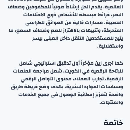
العالمية. يقدم الحل إرشاداً صوتياً للمكفوفين وضعاف
البصر، خرائط مبسطة للأشخاص ذوي الاختلافات
العصبية، مسارات خالية من العوائق للكراسي
المتحركة، وتنبيهات بالاهتزاز للصم وضعاف السمع، ما
يتيح للمستخدمين التنقل داخل المبنى بيسر
واستقلالية.
كما أجرى زين مؤخراً أول تدقيق استراتيجي شامل
للإتاحة الرقمية في الكويت، شمل مراجعة المنصات
الرقمية، تجارب العملاء، محتوى التواصل الرقمي
وسياسات الموارد البشرية، بهدف وضع خريطة طريق
واضحة لتعزيز إمكانية الوصول في جميع الخدمات
والمنتجات.
خاتمة