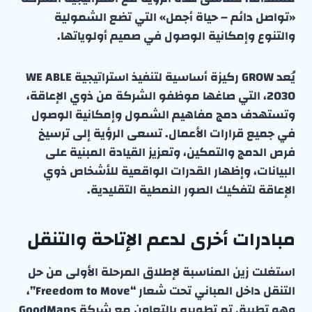
«تواصل دائم – حياة أجمل» التي تضع الشمولية
والتنوع وإمكانية الوصول في صميم أولوياتها.
يُعد GROW ركيزة أساسية لتنفيذ استراتيجية WE ABLE
2030، التي صاغها موظفو الشركة من ذوي الإعاقة،
وتستهدف دمج مفاهيم الشمول وإمكانية الوصول
في جميع قرارات الأعمال. تسعى الرؤية إلى ترسيخ
فرص الدمج والتمكين، وتعزيز القيادة المبنية على
البيانات، وإظهار القدرات الواقعية للأشخاص ذوي
الإعاقة لتفكيك الصور النمطية التقليدية.
مبادرات أخرى لدعم الإتاحة والتنقل
استغلت زين المناسبة لإطلاق المرحلة الأولى من حل
التنقل داخل المباني تحت شعار “Freedom to Move”،
وهو تطبيق تم تطويره بالتعاون مع شركة GoodMaps