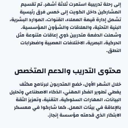
إلى رحلة تدريبية استمرت ثلاثة أشهر. تم تقسيم
المشاركين داخل الكويت إلى خمس فرق رئيسية
تشمل إدارة قيمة العملاء، القنوات، الموارد البشرية،
البنية التحتية، والعلاقات والشؤون المؤسسية.
وشملت الدفعة متدربين ذوي إعاقات متنوعة مثل
الحركية، البصرية، الاختلافات العصبية واضطرابات
النطق.
محتوى التدريب والدعم المتخصص
خلال الشهر الأول، خضع المتدربون لبرنامج مكثف
يغطي تطوير الفكر المهني، الذكاء الاصطناعي وتحليل
البيانات، المهارات السلوكية، التقنية، وتعزيز الثقة
بالإعاقة في بيئات العمل. كما شاركوا في معسكر
الابتكار الذي قدمته مؤسسة إنجاز.