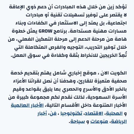
تؤكد زين من خلال هذه المبادرات أن دعم ذوي الإعاقة
لا يقتصر على توفير تسهيلات تقنية أو مبادرات
اجتماعية، بل يمتد إلى الاستثمار في الكفاءات وبناء
مسارات مهنية مستدامة. برنامج GROW يمثل خطوة
هامة من مرحلة الدعم إلى مرحلة التمكين الفعلي، من
خلال توفير التدريب، التوجيه والفرص المتكاملة التي
تُعِدّ الخريجين للانخراط بثقة وكفاءة في سوق العمل.
الكويت الان ، موقع إخباري شامل يهتم بتقديم خدمة
صحفية متميزة للقارئ، وهدفنا أن نصل لقرائنا الأعزاء
بالخبر الأدق والأسرع والحصري بما يليق بقواعد وقيم
الأسرة السعودية، لذلك نقدم لكم مجموعة كبيرة من
الأخبار المتنوعة داخل الأقسام التالية،
الأخبار العالمية
و
المحلية
،
الاقتصاد
،
تكنولوجيا
،
فن
،
أخبار
الرياضة
،
منوعا
ت
و
سياحة
.