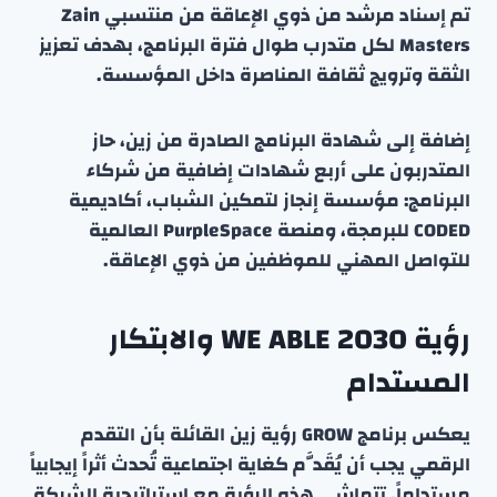
تم إسناد مرشد من ذوي الإعاقة من منتسبي Zain
Masters لكل متدرب طوال فترة البرنامج، بهدف تعزيز
الثقة وترويج ثقافة المناصرة داخل المؤسسة.
إضافة إلى شهادة البرنامج الصادرة من زين، حاز
المتدربون على أربع شهادات إضافية من شركاء
البرنامج: مؤسسة إنجاز لتمكين الشباب، أكاديمية
CODED للبرمجة، ومنصة PurpleSpace العالمية
للتواصل المهني للموظفين من ذوي الإعاقة.
رؤية WE ABLE 2030 والابتكار
المستدام
يعكس برنامج GROW رؤية زين القائلة بأن التقدم
الرقمي يجب أن يُقَدَّم كغاية اجتماعية تُحدث أثراً إيجابياً
مستداماً. تتماشى هذه الرؤية مع استراتيجية الشركة