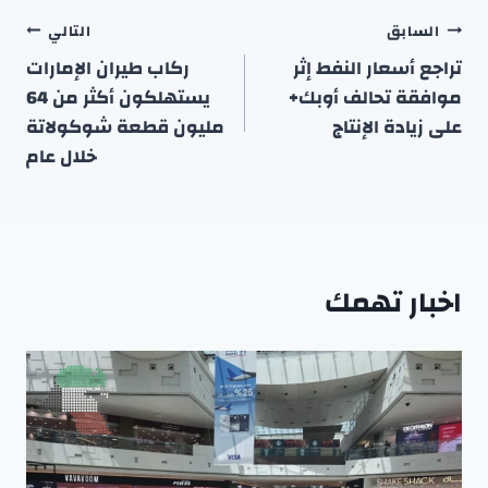
تصفّح
السابق
التالي
المقالات
تراجع أسعار النفط إثر
ركاب طيران الإمارات
موافقة تحالف أوبك+
يستهلكون أكثر من 64
على زيادة الإنتاج
مليون قطعة شوكولاتة
خلال عام
اخبار تهمك