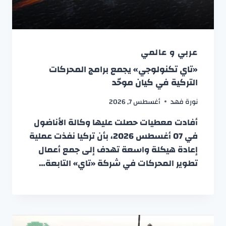
عربي و عالمي
«تاي تكنولوجي» يجمع برامج المحركات
التركية في كيان موحّد
نورة فهد
أغسطس 7, 2026
أفادت معطيات حصلت عليها وكالة الأناضول
في 07 أغسطس 2026، بأن تركيا نفذت عملية
إعادة هيكلة واسعة تهدف إلى جمع أعمال
تطوير المحركات في شركة «تاي» التابعة…