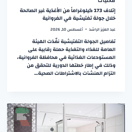
محليات
إتلاف 173 كيلوغراماً من الأغذية غير الصالحة
خلال جولة تفتيشية في الفروانية
عبد العزيز الراشد
أغسطس 10, 2026
تفاصيل الجولة التفتيشية نفّذت الهيئة
العامة للغذاء والتغذية حملة رقابية على
المستودعات الغذائية في محافظة الفروانية،
وذلك في إطار خطتها الدورية للتحقق من
التزام المنشآت بالاشتراطات الصحية…