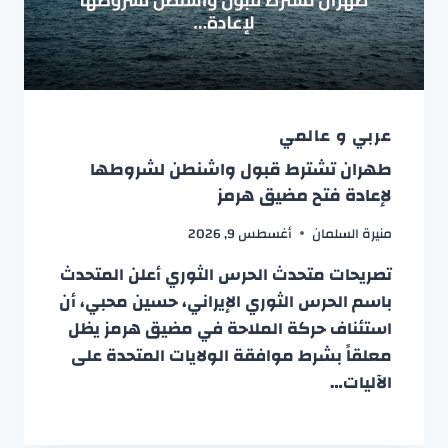
عربي و عالمي
طهران تشترط قبول واشنطن لشروطها
لإعادة فتح مضيق هرمز
منيرة السلمان
أغسطس 9, 2026
تصريحات متحدث الحرس الثوري أعلن المتحدث
باسم الحرس الثوري الإيراني، حسين محبي، أن
استئناف حركة الملاحة في مضيق هرمز يظل
معلقاً بشرط موافقة الولايات المتحدة على
الآليات…