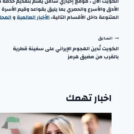
الكويت الان ، موقع إخباري شامل يهتم بتقديم خدمة صحفي
الأدق والأسرع والحصري بما يليق بقواعد وقيم الأسرة
المتنوعة داخل الأقسام التالية،
الأخبار العالمية
و
المحل
تصفّح
السابق
الكويت تُدين الهجوم الإيراني على سفينة قطرية
المقالات
بالقرب من مضيق هرمز
اخبار تهمك