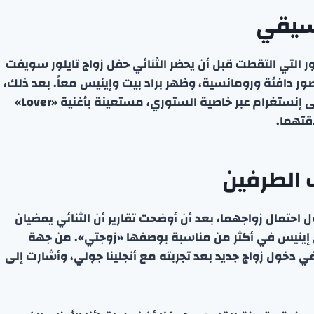
وسيقي
لتي التقطت قبل أن يحضر الثنائي حفل زواج تايلور سويفت
ر دافئة ورومانسية، وظهر براد بيت وإينيس معاً. بعد ذلك،
أعادت إينيس مشاركة إحدى تلك الصور في حسابها على إنستغرام عبر خاصية الستوري، مستعينة بأغنية «Lover»
قتهما.
 الطرفين
احتمال زواجهما، بعد أن أوضحت تقارير أن الثنائي يمضيان
 إلى إينيس في أكثر من مناسبة بوصفها «زوجتي». من جهة
ي دخول زواج جديد بعد تجربته مع أنجلينا جولي، وأشارت إلى