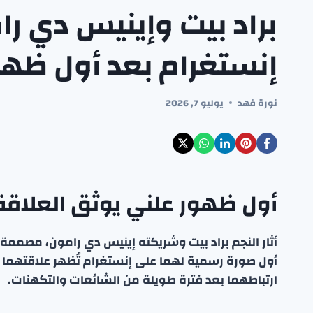
براد بيت وإينيس دي را
إنستغرام بعد أول ظهو
نورة فهد
يوليو 7, 2026
أول ظهور علني يوثق العلاقة
أثار النجم براد بيت وشريكته إينيس دي رامون، مصمم
أول صورة رسمية لهما على إنستغرام تُظهر علاقتهما بو
ارتباطهما بعد فترة طويلة من الشائعات والتكهنات.