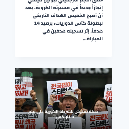
إنجازاً جديداً في مسيرته الكروية، بعد
أن أصبح الخميس الهداف التاريخي
لبطولة كأس الدوريات، برصيد 14
هدفاً، إثر تسجيله هدفين في
المباراة…