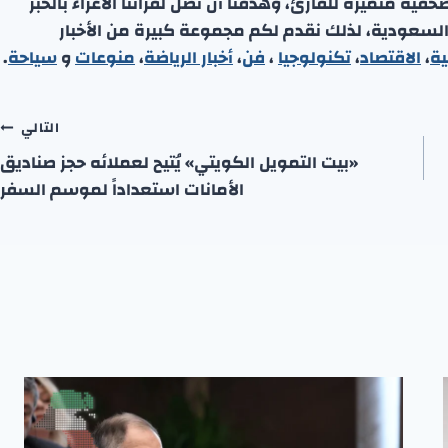
ة متميزة للقارئ، وهدفنا أن نصل لقرائنا الأعزاء بالخبر
 السعودية، لذلك نقدم لكم مجموعة كبيرة من الأخبار
ية
،
الاقتصاد
،
تكنولوجيا
،
فن
،
أخبار الرياضة
،
منوعا
ت
و
سياحة
.
التالي
«بيت التمويل الكويتي» يُتيح لعملائه حجز صناديق
الأمانات استعداداً لموسم السفر