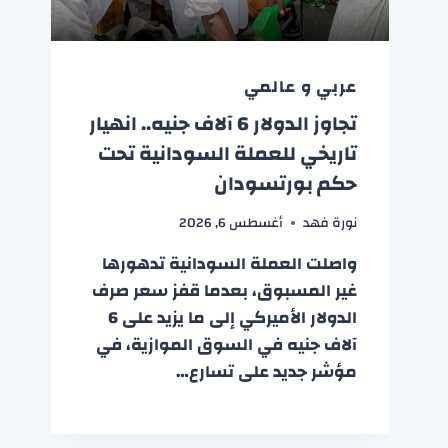
عربي و عالمي
تجاوز الدولار 6 آلاف جنيه.. انهيار
تاريخي للعملة السودانية تحت
حكم بورتسودان
نورة فهد
أغسطس 6, 2026
واصلت العملة السودانية تدهورها
غير المسبوق، بعدما قفز سعر صرف
الدولار الأميركي إلى ما يزيد على 6
آلاف جنيه في السوق الموازية، في
مؤشر جديد على تسارع…