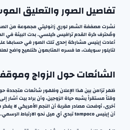
تفاصيل الصور والتعليق الم
نشرت مصففة الشعر لوري زانوليتي مجموعة من الصور ا
ومُحترف كرة القدم ترافيس كيلسي. بدت البيئة في الصو
لتايلور سويفت، ما فسره المتابعون كتلميح واضح لعلا
الشائعات حول الزواج وموقف
ظهر تزامن بين هذا الإعلان وظهور شائعات متجددة حول 
وقتاً مستقراً يشبه حياة الزوجين، وأن براد بيت أشار
أخرى، أوضحت مصادر مقربة أن النجم الأمريكي لا يفكر ف
أن إينيس tampoco تبدي أي ميل نحو الارتباط الرسمي.