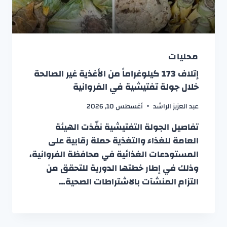
محليات
إتلاف 173 كيلوغراماً من الأغذية غير الصالحة
خلال جولة تفتيشية في الفروانية
عبد العزيز الراشد
أغسطس 10, 2026
تفاصيل الجولة التفتيشية نفّذت الهيئة
العامة للغذاء والتغذية حملة رقابية على
المستودعات الغذائية في محافظة الفروانية،
وذلك في إطار خطتها الدورية للتحقق من
التزام المنشآت بالاشتراطات الصحية…