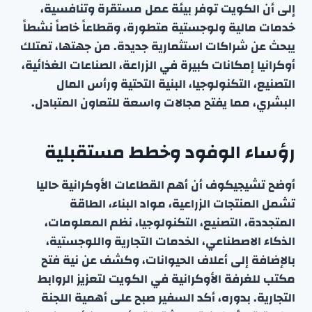
إلى أن الكويت توفر بيئة عمل مستقرة وتنافسية،
خدمات مالية ولوجستية متطورة، وقطاعاً خاصاً نشطاً
يبحث عن شراكات استثمارية جديدة. من جهتها، تمتلك
أوكرانيا إمكانات كبيرة في الزراعة، الصناعات الغذائية،
التصنيع، التكنولوجيا، البنية التحتية ورأس المال
البشري، مما يفتح مجالات واسعة للتعاون المتبادل.
رؤساء الوفود وخطط مستقبلية
أوضح تشيجيكوف أن أهم القطاعات الأوكرانية حاليا
تشمل المنتجات الزراعية، مواد البناء، الطاقة
المتجددة، التصنيع، التكنولوجيا، نظم المعلومات،
الذكاء الاصطناعي، الخدمات التجارية واللوجستية،
بالإضافة إلى أعلاف الحيوانات، وكشف عن نية فتح
مكتب للغرفة الأوكرانية في الكويت لتعزيز الروابط
التجارية. بدوره، أكد السفير صبح على أهمية اللجنة