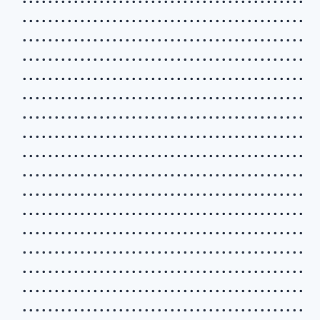
. . . . . . . . . . . . . . . . . . . . . . . . . . . . . . . . . . . . . . . . . . . .
. . . . . . . . . . . . . . . . . . . . . . . . . . . . . . . . . . . . . . . . . . . .
. . . . . . . . . . . . . . . . . . . . . . . . . . . . . . . . . . . . . . . . . . . .
. . . . . . . . . . . . . . . . . . . . . . . . . . . . . . . . . . . . . . . . . . . .
. . . . . . . . . . . . . . . . . . . . . . . . . . . . . . . . . . . . . . . . . . . .
. . . . . . . . . . . . . . . . . . . . . . . . . . . . . . . . . . . . . . . . . . . .
. . . . . . . . . . . . . . . . . . . . . . . . . . . . . . . . . . . . . . . . . . . .
. . . . . . . . . . . . . . . . . . . . . . . . . . . . . . . . . . . . . . . . . . . .
. . . . . . . . . . . . . . . . . . . . . . . . . . . . . . . . . . . . . . . . . . . .
. . . . . . . . . . . . . . . . . . . . . . . . . . . . . . . . . . . . . . . . . . . .
. . . . . . . . . . . . . . . . . . . . . . . . . . . . . . . . . . . . . . . . . . . .
. . . . . . . . . . . . . . . . . . . . . . . . . . . . . . . . . . . . . . . . . . . .
. . . . . . . . . . . . . . . . . . . . . . . . . . . . . . . . . . . . . . . . . . . .
. . . . . . . . . . . . . . . . . . . . . . . . . . . . . . . . . . . . . . . . . . . .
. . . . . . . . . . . . . . . . . . . . . . . . . . . . . . . . . . . . . . . . . . . .
. . . . . . . . . . . . . . . . . . . . . . . . . . . . . . . . . . . . . . . . . . . .