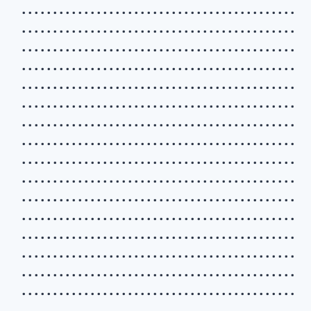
. . . . . . . . . . . . . . . . . . . . . . . . . . . . . . . . . . . . . . . . . . . .
. . . . . . . . . . . . . . . . . . . . . . . . . . . . . . . . . . . . . . . . . . . .
. . . . . . . . . . . . . . . . . . . . . . . . . . . . . . . . . . . . . . . . . . . .
. . . . . . . . . . . . . . . . . . . . . . . . . . . . . . . . . . . . . . . . . . . .
. . . . . . . . . . . . . . . . . . . . . . . . . . . . . . . . . . . . . . . . . . . .
. . . . . . . . . . . . . . . . . . . . . . . . . . . . . . . . . . . . . . . . . . . .
. . . . . . . . . . . . . . . . . . . . . . . . . . . . . . . . . . . . . . . . . . . .
. . . . . . . . . . . . . . . . . . . . . . . . . . . . . . . . . . . . . . . . . . . .
. . . . . . . . . . . . . . . . . . . . . . . . . . . . . . . . . . . . . . . . . . . .
. . . . . . . . . . . . . . . . . . . . . . . . . . . . . . . . . . . . . . . . . . . .
. . . . . . . . . . . . . . . . . . . . . . . . . . . . . . . . . . . . . . . . . . . .
. . . . . . . . . . . . . . . . . . . . . . . . . . . . . . . . . . . . . . . . . . . .
. . . . . . . . . . . . . . . . . . . . . . . . . . . . . . . . . . . . . . . . . . . .
. . . . . . . . . . . . . . . . . . . . . . . . . . . . . . . . . . . . . . . . . . . .
. . . . . . . . . . . . . . . . . . . . . . . . . . . . . . . . . . . . . . . . . . . .
. . . . . . . . . . . . . . . . . . . . . . . . . . . . . . . . . . . . . . . . . . . .
. . . . . . . . . . . . . . . . . . . . . . . . . . . . . . . . . . . . . . . . . . . .