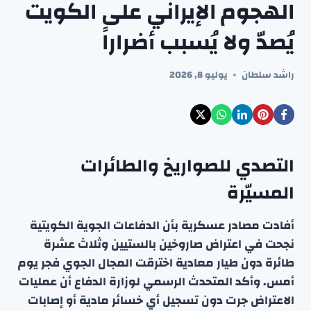
الهجوم الإيراني على الكويت
يُصدّ ولا يُسبب أضراراً
راشد سلطان
يوليو 8, 2026
التصدي للصواريخ والطائرات
المسيّرة
أفادت مصادر عسكرية بأن الدفاعات الجوية الكويتية
نجحت في اعتراض صاروخين بالستيين وثلاث عشرة
طائرة دون طيار معادية اخترقت المجال الجوي فجر يوم
أمس. وأكد المتحدث الرسمي لوزارة الدفاع أن عمليات
الاعتراض جرت دون تسجيل أي خسائر مادية أو إصابات