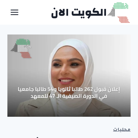
لتجاوز
الكويت الان
لى
لمحتوى
محليات