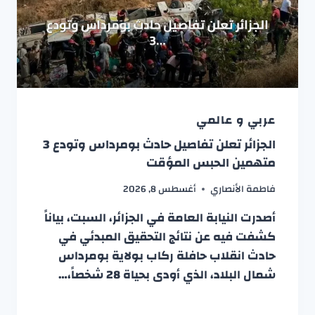
عربي و عالمي
الجزائر تعلن تفاصيل حادث بومرداس وتودع 3
متهمين الحبس المؤقت
فاطمة الأنصاري
أغسطس 8, 2026
أصدرت النيابة العامة في الجزائر، السبت، بياناً
كشفت فيه عن نتائج التحقيق المبدئي في
حادث انقلاب حافلة ركاب بولاية بومرداس
شمال البلاد، الذي أودى بحياة 28 شخصاً،…