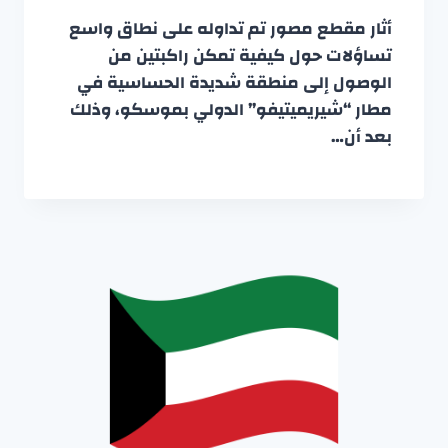
أثار مقطع مصور تم تداوله على نطاق واسع
تساؤلات حول كيفية تمكن راكبتين من
الوصول إلى منطقة شديدة الحساسية في
مطار “شيريميتيفو” الدولي بموسكو، وذلك
بعد أن…