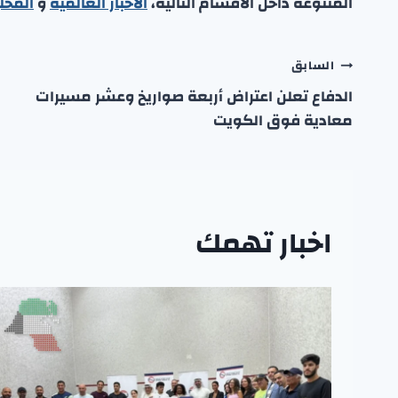
المتنوعة داخل الأقسام التالية،
الأخبار العالمية
و
المحل
تصفّح
السابق
الدفاع تعلن اعتراض أربعة صواريخ وعشر مسيرات
المقالات
معادية فوق الكويت
اخبار تهمك