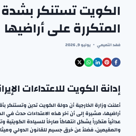
الكويت تستنكر بشدة الا
المتكررة على أراضيها
فهد التميمي
يوليو 9, 2026
إدانة الكويت للاعتداءات الإيرا
أعلنت وزارة الخارجية أن دولة الكويت تدين وتستنكر بأق
أراضيها، مشيرة إلى أن آخر هذه الاعتداءات حدث في ا
عدائياً متكرراً يشكل انتهاكاً صارخاً للسيادة الكويتية 
والمقيمين، فضلاً عن خرق جسيم للقانون الدولي وميثاق ا