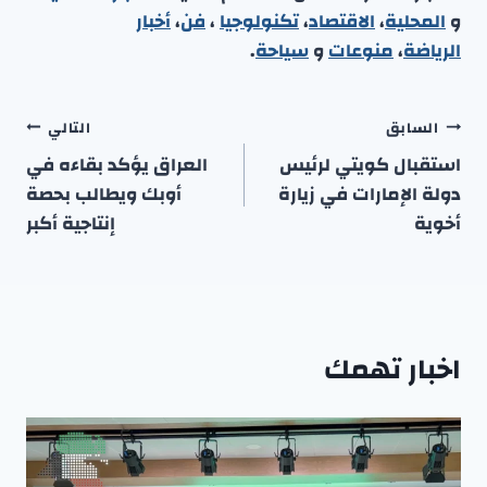
و
المحلية
،
الاقتصاد
،
تكنولوجيا
،
فن
،
أخبار
الرياضة
،
منوعا
ت
و
سياحة
.
تصفّح
السابق
التالي
المقالات
استقبال كويتي لرئيس
العراق يؤكد بقاءه في
دولة الإمارات في زيارة
أوبك ويطالب بحصة
أخوية
إنتاجية أكبر
اخبار تهمك