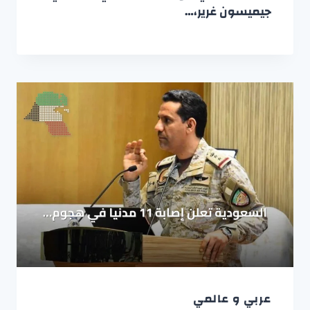
جيميسون غرير،…
عربي و عالمي