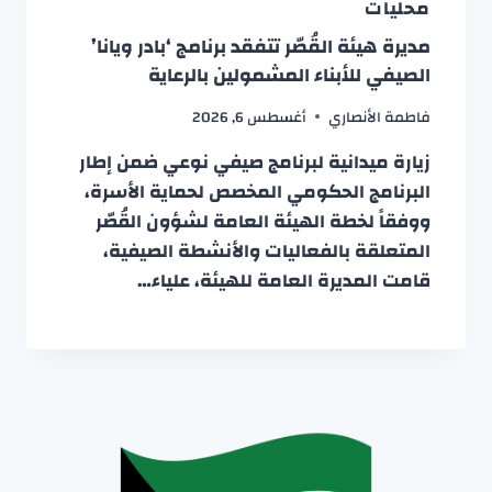
محليات
مديرة هيئة القُصّر تتفقد برنامج ‘بادر ويانا’
الصيفي للأبناء المشمولين بالرعاية
فاطمة الأنصاري
أغسطس 6, 2026
زيارة ميدانية لبرنامج صيفي نوعي ضمن إطار
البرنامج الحكومي المخصص لحماية الأسرة،
ووفقاً لخطة الهيئة العامة لشؤون القُصّر
المتعلقة بالفعاليات والأنشطة الصيفية،
قامت المديرة العامة للهيئة، علياء…