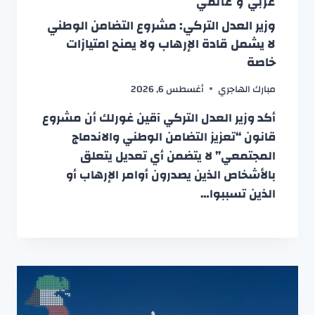
عربي و عالمي
وزير العدل التركي: مشروع التضامن الوطني
لا يشمل قادة الإرهاب ولا يمنح امتيازات
خاصة
مبارك الهاجري
أغسطس 6, 2026
أكد وزير العدل التركي آقين غورلك أن مشروع
قانون “تعزيز التضامن الوطني والاندماج
المجتمعي” لا يتضمن أي تعديل يتعلق
بالأشخاص الذين يصدرون أوامر الإرهاب أو
الذين تسببوا…