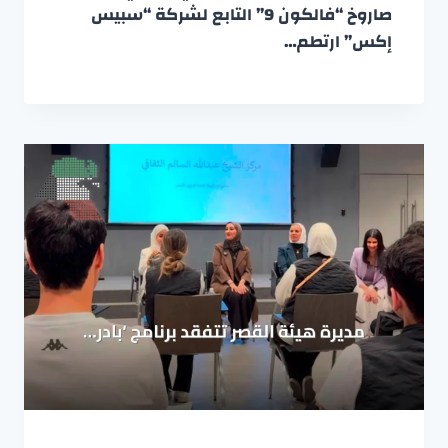
صاروخ “فالكون 9” التابع لشركة “سبيس
إكس” ارتطم…