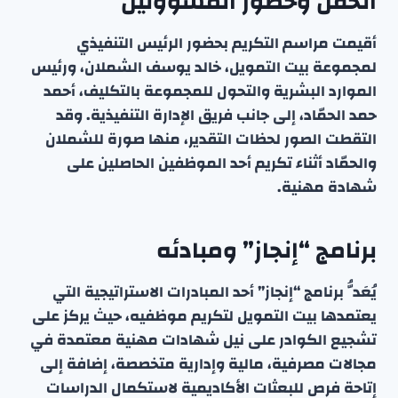
الحفل وحضور المسؤولين
أقيمت مراسم التكريم بحضور الرئيس التنفيذي
لمجموعة بيت التمويل، خالد يوسف الشملان، ورئيس
الموارد البشرية والتحول للمجموعة بالتكليف، أحمد
حمد الحمّاد، إلى جانب فريق الإدارة التنفيذية. وقد
التقطت الصور لحظات التقدير، منها صورة للشملان
والحمّاد أثناء تكريم أحد الموظفين الحاصلين على
شهادة مهنية.
برنامج “إنجاز” ومبادئه
يُعَدُّ برنامج “إنجاز” أحد المبادرات الاستراتيجية التي
يعتمدها بيت التمويل لتكريم موظفيه، حيث يركز على
تشجيع الكوادر على نيل شهادات مهنية معتمدة في
مجالات مصرفية، مالية وإدارية متخصصة، إضافة إلى
إتاحة فرص للبعثات الأكاديمية لاستكمال الدراسات