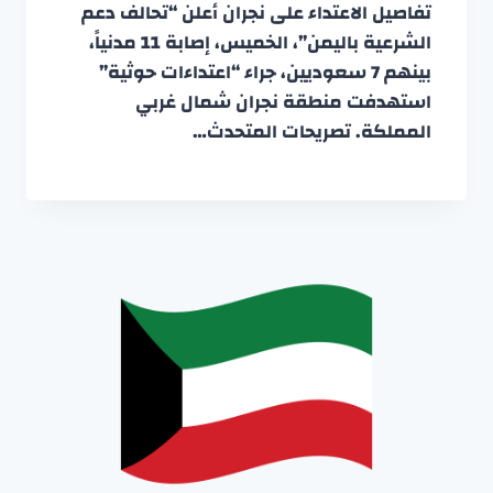
تفاصيل الاعتداء على نجران أعلن “تحالف دعم
الشرعية باليمن”، الخميس، إصابة 11 مدنياً،
بينهم 7 سعوديين، جراء “اعتداءات حوثية”
استهدفت منطقة نجران شمال غربي
المملكة. تصريحات المتحدث…