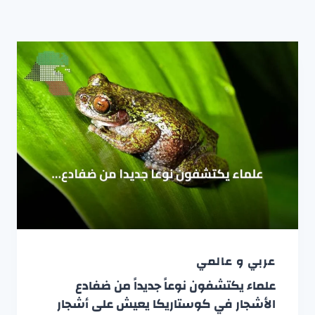
عربي و عالمي
علماء يكتشفون نوعاً جديداً من ضفادع
الأشجار في كوستاريكا يعيش على أشجار