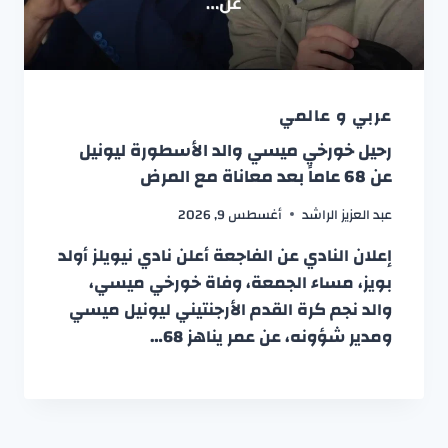
عربي و عالمي
رحيل خورخي ميسي والد الأسطورة ليونيل
عن 68 عاماً بعد معاناة مع المرض
عبد العزيز الراشد
أغسطس 9, 2026
إعلان النادي عن الفاجعة أعلن نادي نيويلز أولد
بويز، مساء الجمعة، وفاة خورخي ميسي،
والد نجم كرة القدم الأرجنتيني ليونيل ميسي
ومدير شؤونه، عن عمر يناهز 68…