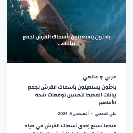
عربي و عالمي
باحثون يستعينون بأسماك القرش لجمع
بيانات المحيط لتحسين توقعات شدة
الأعاصير
علي العجمي
أغسطس 8, 2026
عندما تسبح إحدى أسماك القرش في مياه