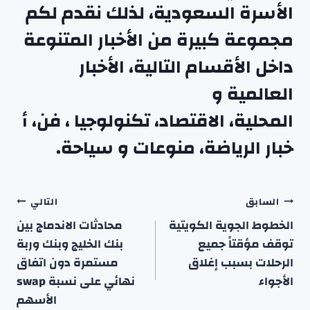
الأسرة السعودية، لذلك نقدم لكم
مجموعة كبيرة من الأخبار المتنوعة
داخل الأقسام التالية،
الأخبار
العالمية
و
المحلية
،
الاقتصاد
،
تكنولوجيا
،
فن
،
أ
خبار الرياضة
،
منوعا
ت
و
سياحة
.
تصفّح
السابق
التالي
المقالات
الخطوط الجوية الكويتية
محادثات الاندماج بين
توقف مؤقتاً جميع
بنك الخليج وبنك وربة
الرحلات بسبب إغلاق
مستمرة دون اتفاق
الأجواء
نهائي على نسبة swap
الأسهم