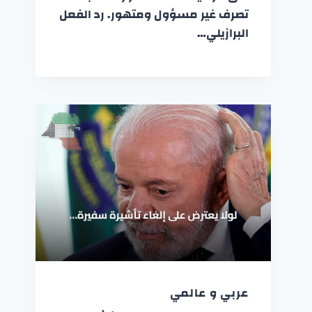
تصرف غير مسؤول ومتهور. رد الفعل
البرازيلي…
عربي و عالمي