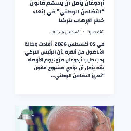
أردوغان يأمل أن يسهم قانون
“التضامن الوطني” في إنهاء
خطر الإرهاب بتركيا
بثينة مبارك
أغسطس 6, 2026
في 05 أغسطس 2026، أفادت وكالة
الأناضول من أنقرة بأن الرئيس التركي
رجب طيب أردوغان صرّح، يوم الأربعاء،
بأنه يأمل أن يؤدي مشروع قانون
“تعزيز التضامن الوطني…