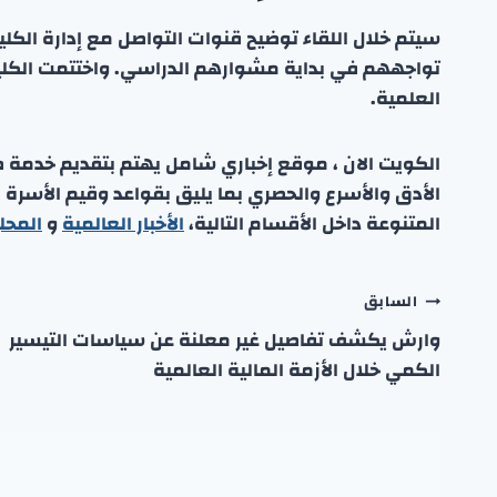
سيتم خلال اللقاء توضيح قنوات التواصل مع إدارة الكلي
تواجههم في بداية مشوارهم الدراسي. واختتمت الكلية 
العلمية.
الكويت الان ، موقع إخباري شامل يهتم بتقديم خدمة صحفي
الأدق والأسرع والحصري بما يليق بقواعد وقيم الأسرة
المتنوعة داخل الأقسام التالية،
الأخبار العالمية
و
المحل
تصفّح
السابق
وارش يكشف تفاصيل غير معلنة عن سياسات التيسير
المقالات
الكمي خلال الأزمة المالية العالمية