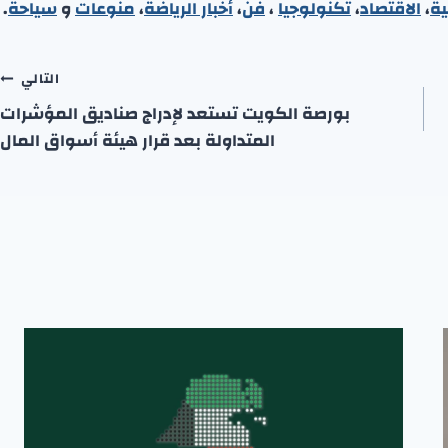
ية
،
الاقتصاد
،
تكنولوجيا
،
فن
،
أخبار الرياضة
،
منوعا
ت
و
سياحة
.
التالي
بورصة الكويت تستعد لإدراج صناديق المؤشرات
المتداولة بعد قرار هيئة أسواق المال