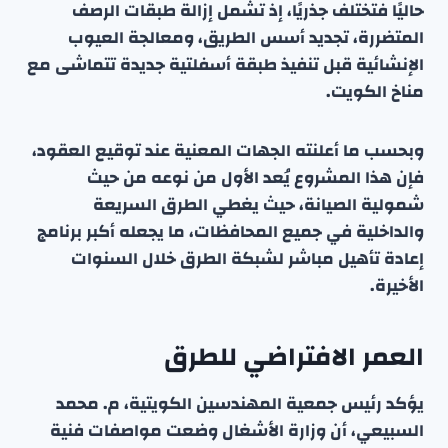
حاليًا فتختلف جذريًا، إذ تشمل إزالة طبقات الرصف
المتضررة، تجديد أسس الطريق، ومعالجة العيوب
الإنشائية قبل تنفيذ طبقة أسفلتية جديدة تتماشى مع
مناخ الكويت.
وبحسب ما أعلنته الجهات المعنية عند توقيع العقود،
فإن هذا المشروع يُعد الأول من نوعه من حيث
شمولية الصيانة، حيث يغطي الطرق السريعة
والداخلية في جميع المحافظات، ما يجعله أكبر برنامج
إعادة تأهيل مباشر لشبكة الطرق خلال السنوات
الأخيرة.
العمر الافتراضي للطرق
يؤكد رئيس جمعية المهندسين الكويتية، م. محمد
السبيعي، أن وزارة الأشغال وضعت مواصفات فنية