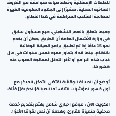
للخلطات الإسفلتية وخطط صيانة متوافقة مع الظروف
المناخية المحلية، مشيرًا إلى الجهود الحكومية الكبيرة
لمعالجة المتاعب المتراكمة في هذا القطاع.
وفيما يتعلق بالعمر التشغيلي، صرح مسؤول سابق
في وزارة الأشغال العامة أن الطريق يمكن أن يخدم
نحو 15 عامًا إذا تم تطبيق برامج الصيانة الوقائية
بانتظام، بينما قد لا يتجاوز عمره خمس سنوات في حال
غياب هذه البرامج أو تأخر التدخل لمعالجة العيوب عند
ظهورها.
يُوضح أن الصيانة الوقائية تقتضي التدخل المبكر مع
أول ظهور لمؤشرات التلف، أما الصيانة{الجذرية{} فتُنف
الكويت الان ، موقع إخباري شامل يهتم بتقديم خدمة
صحفية متميزة للقارئ، وهدفنا أن نصل لقرائنا الأعزاء