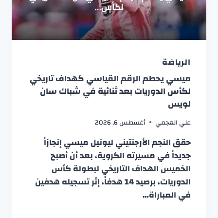
الرياضة
ميسي يحطم الرقم القياسي كهداف تاريخي
لكأس الدوريات بعد ثنائية في شباك سان
لويس
علي العجمي
أغسطس 6, 2026
حقق النجم الأرجنتيني ليونيل ميسي إنجازاً
جديداً في مسيرته الكروية، بعد أن أصبح
الخميس الهداف التاريخي لبطولة كأس
الدوريات، برصيد 14 هدفاً، إثر تسجيله هدفين
في المباراة…