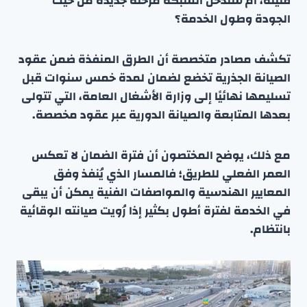
قليلة، أم ستدخل الشبكة مرحلة جديدة من حيث
الجودة وطول الخدمة؟
تكشف مصادر متخصصة أن الطرق المنفذة ضمن عقود
الصيانة الجذرية تخضع لضمان لمدة خمس سنوات قبل
تسليمها نهائيًا إلى وزارة الأشغال العامة، التي تتولى
بعدها المتابعة والصيانة الدورية عبر عقود مخصصة.
مع ذلك، يوضح المختصون أن فترة الضمان لا تعكس
العمر الفعلي للطريق؛ فالمسار الذي يُنفذ وفق
المعايير الهندسية والمواصفات الفنية يمكن أن يبقى
في الخدمة لفترة أطول بكثير إذا رُويت صيانته الوقائية
بانتظام.