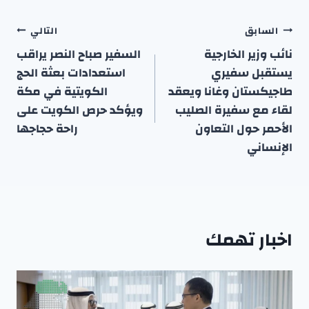
تصفّح
السابق
التالي
المقالات
نائب وزير الخارجية
السفير صباح النصر يراقب
يستقبل سفيري
استعدادات بعثة الحج
طاجيكستان وغانا ويعقد
الكويتية في مكة
لقاء مع سفيرة الصليب
ويؤكد حرص الكويت على
الأحمر حول التعاون
راحة حجاجها
الإنساني
اخبار تهمك