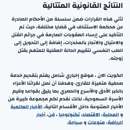
النتائج القانونية المتتالية
تأتي هذه القرارات ضمن سلسلة من الأحكام الصادرة
عن محكمة الاستئناف في قضايا مختلفة، حيث تم
التأكيد على إرساء العقوبات الصارمة في جرائم القتل
والاحتيال والاتجار بالمخدرات، إضافة إلى التحويل إلى
الطب النفسي لتقييم الحالة العقلية للمتهم بقتل
زوجته.
الكويت الان ، موقع إخباري شامل يهتم بتقديم خدمة
صحفية متميزة للقارئ، وهدفنا أن نصل لقرائنا الأعزاء
بالخبر الأدق والأسرع والحصري بما يليق بقواعد وقيم
الأسرة السعودية، لذلك نقدم لكم مجموعة كبيرة من
الأخبار المتنوعة داخل الأقسام التالية،
الأخبار العالمية
و
المحلية
،
الاقتصاد
،
تكنولوجيا
،
فن
،
أخبار
الرياضة
،
منوعا
ت
و
سياحة
.