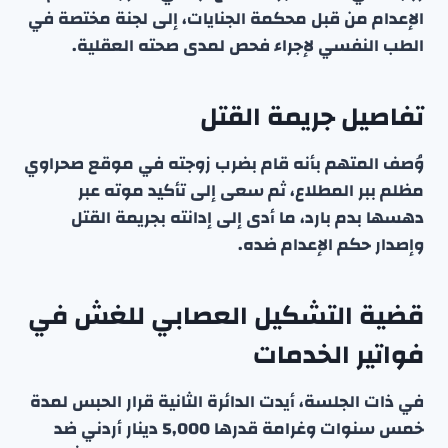
الإعدام من قبل محكمة الجنايات، إلى لجنة مختصة في
الطب النفسي لإجراء فحص لمدى صحته العقلية.
تفاصيل جريمة القتل
وُصف المتهم بأنه قام بضرب زوجته في موقع صحراوي
مظلم ببر المطلاع، ثم سعى إلى تأكيد موته عبر
دهسها بدم بارد، ما أدى إلى إدانته بجريمة القتل
وإصدار حكم الإعدام ضده.
قضية التشكيل العصابي للغش في
فواتير الخدمات
في ذات الجلسة، أيدت الدائرة الثانية قرار الحبس لمدة
خمس سنوات وغرامة قدرها 5,000 دينار أردني ضد