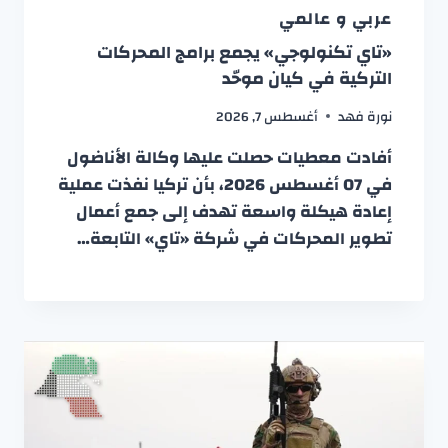
عربي و عالمي
«تاي تكنولوجي» يجمع برامج المحركات
التركية في كيان موحّد
نورة فهد
أغسطس 7, 2026
أفادت معطيات حصلت عليها وكالة الأناضول
في 07 أغسطس 2026، بأن تركيا نفذت عملية
إعادة هيكلة واسعة تهدف إلى جمع أعمال
تطوير المحركات في شركة «تاي» التابعة…