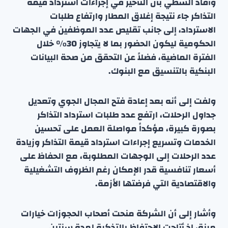
وأفاد الشطي بأن التأخير في إجراءات استرداد قيمة
التذاكر جاء نتيجة إغلاق المطار وارتفاع طلبات
الاسترداد، إلى جانب تقليص عدد الموظفين في الجهات
الحكومية ليكون الحضور بما لا يتجاوز 30% خلال
الفترة الماضية، فضلاً عن التحقق من صحة البيانات
البنكية بالتنسيق مع البنوك.
ولفت إلى أنه بعد إعادة فتح المجال الجوي وتعديل
جداول الرحلات، ارتفع عدد طلبات استرداد التذاكر
بصورة كبيرة، مؤكداً مواصلة العمل على تحسين
الخدمات وتسريع إجراءات استرداد قيمة التذاكر وزيادة
عدد الرحلات إلى الوجهات المطلوبة، مع الحفاظ على
أسعار تنافسية قدر الإمكان رغم الظروف التشغيلية
والاقتصادية التي فرضتها الأزمة.
وأشار إلى أن الشركة منحت أصحاب الحجوزات خيارات
مرنة، إذ أتاحت الاحتفاظ بالتذكرة لمدة سنتين