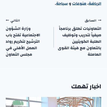
الرياضة
،
منوعا
ت
و
سياحة
.
تصفّح
السابق
التالي
المقالات
التعاونيات تطلق برنامجاً
وزارة الشؤون
صيفياً لتدريب وتوظيف
الاجتماعية تفتح باب
الطلبة الكويتيين
الترشيح لتكريم رواد
بالتعاون مع هيئة القوى
العمل الأهلي في
العاملة
مجلس التعاون
اخبار تهمك