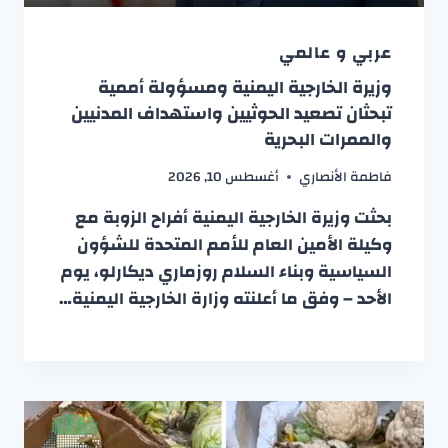
عربي و عالمي
وزيرة الخارجية اليمنية ومسؤولة أممية
تبحثان تصعيد الحوثيين واستهداف المدنيين
والممرات البحرية
فاطمة الأنصاري
أغسطس 10, 2026
بحثت وزيرة الخارجية اليمنية أفراح الزوبة مع
وكيلة الأمين العام للأمم المتحدة للشؤون
السياسية وبناء السلام روزماري ديكارلو، يوم
الأحد – وفق ما أعلنته وزارة الخارجية اليمنية…