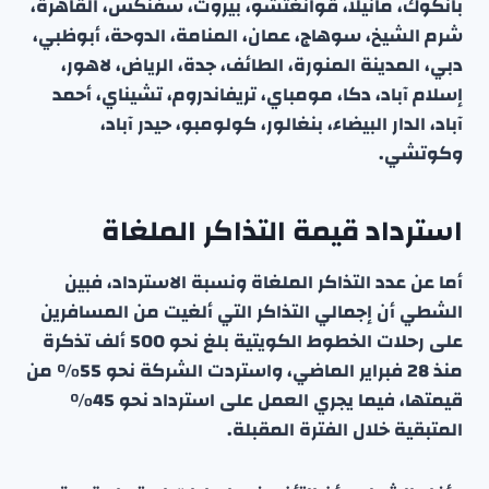
بانكوك، مانيلا، قوانغتشو، بيروت، سفنكس، القاهرة،
شرم الشيخ، سوهاج، عمان، المنامة، الدوحة، أبوظبي،
دبي، المدينة المنورة، الطائف، جدة، الرياض، لاهور،
إسلام آباد، دكا، مومباي، تريفاندروم، تشيناي، أحمد
آباد، الدار البيضاء، بنغالور، كولومبو، حيدر آباد،
وكوتشي.
استرداد قيمة التذاكر الملغاة
أما عن عدد التذاكر الملغاة ونسبة الاسترداد، فبين
الشطي أن إجمالي التذاكر التي ألغيت من المسافرين
على رحلات الخطوط الكويتية بلغ نحو 500 ألف تذكرة
منذ 28 فبراير الماضي، واستردت الشركة نحو 55% من
قيمتها، فيما يجري العمل على استرداد نحو 45%
المتبقية خلال الفترة المقبلة.