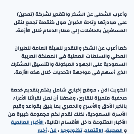
وأعرب الشطي عن الشكر والتقدير لشركة (تمدين)
على مبادرتها بإتاحة الخيران مول كنقطة تجمع لنقل
المسافرين بالحافلات إلى مطار الدمام خلال الأزمة.
كما أعرب عن الشكر والتقدير للهيئة العامة للطيران
المدني والسلطات المعنية في المملكة العربية
السعودية على الجهود المبذولة والتنسيق المشترك
الذي أسهم في مواجهة التحديات خلال هذه الأزمة.
الكويت الان ، موقع إخباري شامل يهتم بتقديم خدمة
صحفية متميزة للقارئ، وهدفنا أن نصل لقرائنا الأعزاء
بالخبر الأدق والأسرع والحصري بما يليق بقواعد وقيم
الأسرة السعودية، لذلك نقدم لكم مجموعة كبيرة من
الأخبار المتنوعة داخل الأقسام التالية،
الأخبار العالمية
و
المحلية
،
الاقتصاد
،
تكنولوجيا
،
فن
،
أخبار