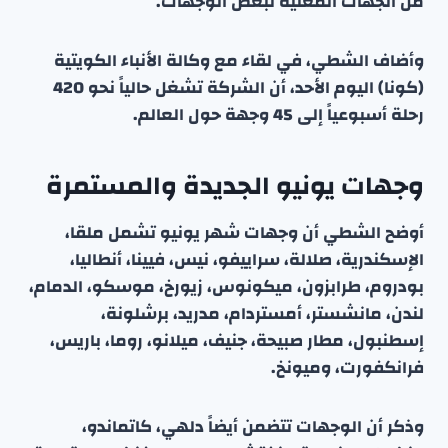
من الجهات المعنية لبعض الوجهات.
وأضاف الشطي، في لقاء مع وكالة الأنباء الكويتية
(كونا) اليوم الأحد، أن الشركة تشغل حالياً نحو 420
رحلة أسبوعياً إلى 45 وجهة حول العالم.
وجهات يونيو الجديدة والمستمرة
أوضح الشطي أن وجهات شهر يونيو تشمل ملقا،
الإسكندرية، صلالة، سراييفو، نيس، فيينا، أنطاليا،
بودروم، طرابزون، ميكونوس، زيورخ، موسكو، الدمام،
لندن، مانشستر، أمستردام، مدريد، برشلونة،
إسطنبول، مطار صبيحة، جنيف، ميلانو، روما، باريس،
فرانكفورت، وميونخ.
وذكر أن الوجهات تتضمن أيضاً دلهي، كاتماندو،