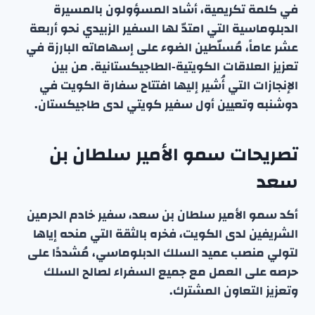
في كلمة تكريمية، أشاد المسؤولون بالمسيرة
الدبلوماسية التي امتدّ لها السفير الزبيدي نحو أربعة
عشر عاماً، مُسلّطين الضوء على إسهاماته البارزة في
تعزيز العلاقات الكويتية‑الطاجيكستانية. من بين
الإنجازات التي أُشير إليها افتتاح سفارة الكويت في
دوشنبه وتعيين أول سفير كويتي لدى طاجيكستان.
تصريحات سمو الأمير سلطان بن
سعد
أكد سمو الأمير سلطان بن سعد، سفير خادم الحرمين
الشريفين لدى الكويت، فخره بالثقة التي منحه إياها
لتولي منصب عميد السلك الدبلوماسي، مُشددًا على
حرصه على العمل مع جميع السفراء لصالح السلك
وتعزيز التعاون المشترك.