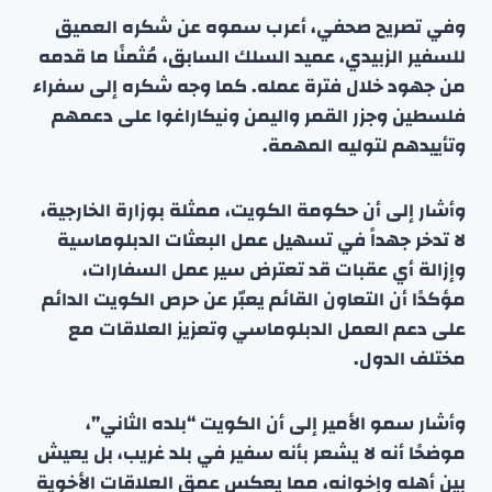
وفي تصريح صحفي، أعرب سموه عن شكره العميق
للسفير الزبيدي، عميد السلك السابق، مُثمنًا ما قدمه
من جهود خلال فترة عمله. كما وجه شكره إلى سفراء
فلسطين وجزر القمر واليمن ونيكاراغوا على دعمهم
وتأييدهم لتوليه المهمة.
وأشار إلى أن حكومة الكويت، ممثلة بوزارة الخارجية،
لا تدخر جهداً في تسهيل عمل البعثات الدبلوماسية
وإزالة أي عقبات قد تعترض سير عمل السفارات،
مؤكدًا أن التعاون القائم يعبّر عن حرص الكويت الدائم
على دعم العمل الدبلوماسي وتعزيز العلاقات مع
مختلف الدول.
وأشار سمو الأمير إلى أن الكويت “بلده الثاني”،
موضحًا أنه لا يشعر بأنه سفير في بلد غريب، بل يعيش
بين أهله وإخوانه، مما يعكس عمق العلاقات الأخوية