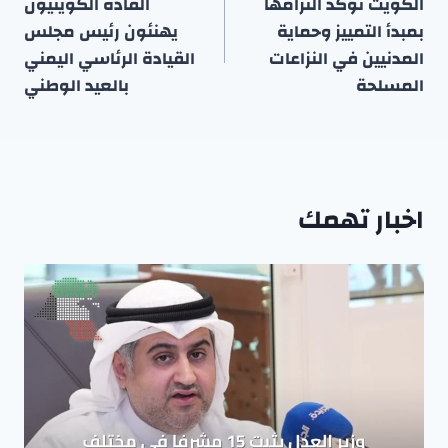
المقالات
الكويت تؤكد التزامها
القادة الكويتيون
بمبدأ التمييز وحماية
يهنئون رئيس مجلس
المدنيين في النزاعات
القيادة الرئاسي اليمني
المسلحة
بالعيد الوطني
اخبار تهمك