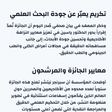
تكريم يعبّر عن جودة البحث العلمي
وذكر المعهد في بيان صحفي صُدر اليوم أن الجائزة تُعدّ
إقراراً بدور الدكتور ياسين في تعزيز معايير النزاهة
الأكاديمية وتحسين جودة الأبحاث، إلى جانب
مساهماته الدقيقة في مجالات أمراض الكلى والطب
الجينومي والطب الدقيق.
معايير الجائزة والمرشحون
أوضحت المؤسسة أن سبرنجر نيتشر تمنح هذه الجائزة
سنوياً لعدد محدود من الأكاديميين والمحررين حول
العالم الذين يقدّمون إسهامات استثنائية في تطوير
منظومة النشر، من خلال التحكيم العلمي الدقيق
والمراجعة النقدية التي تضمن أعلى مستويات