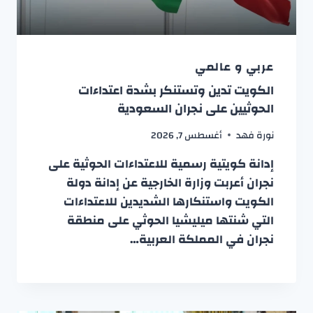
عربي و عالمي
الكويت تدين وتستنكر بشدة اعتداءات
الحوثيين على نجران السعودية
نورة فهد
أغسطس 7, 2026
إدانة كويتية رسمية للاعتداءات الحوثية على
نجران أعربت وزارة الخارجية عن إدانة دولة
الكويت واستنكارها الشديدين للاعتداءات
التي شنتها ميليشيا الحوثي على منطقة
نجران في المملكة العربية…