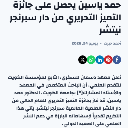
حمد ياسين يحصل على جائزة
التميز التحريري من دار سبرنجر
نيتشر
أحمد خيرت
يونيو 24, 2026
أعلن معهد دسمان للسكري، التابع لمؤسسة الكويت
للتقدم العلمي، أن الباحث المتخصص في المعهد
والأستاذ المشارك{*} بجامعة الكويت، الدكتور حمد
ياسين، قد فاز بجائزة التميز التحريري للعام الحالي من
دار النشر العلمية العالمية سبرنجر نيتشر. يأتي هذا
التكريم تقديراً لإسهاماته البارزة في دعم النشر
العلمي على الصعيد الدولي.