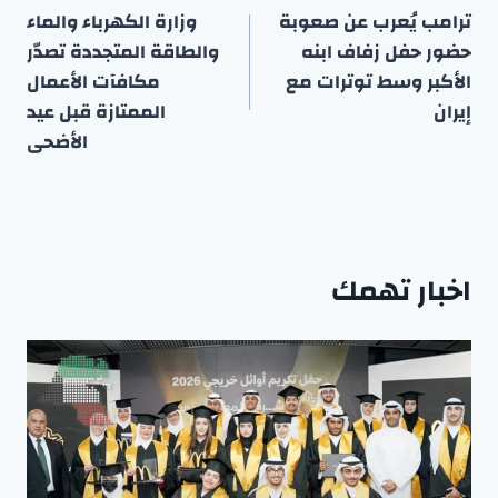
المقالات
ترامب يُعرب عن صعوبة
وزارة الكهرباء والماء
حضور حفل زفاف ابنه
والطاقة المتجددة تصدّر
الأكبر وسط توترات مع
مكافآت الأعمال
إيران
الممتازة قبل عيد
الأضحى
اخبار تهمك