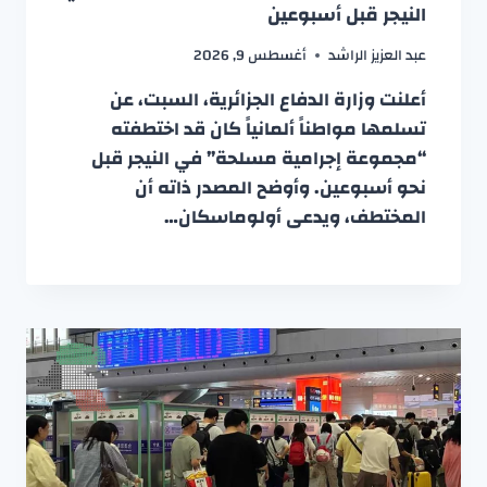
النيجر قبل أسبوعين
عبد العزيز الراشد
أغسطس 9, 2026
أعلنت وزارة الدفاع الجزائرية، السبت، عن
تسلمها مواطناً ألمانياً كان قد اختطفته
“مجموعة إجرامية مسلحة” في النيجر قبل
نحو أسبوعين. وأوضح المصدر ذاته أن
المختطف، ويدعى أولوماسكان…