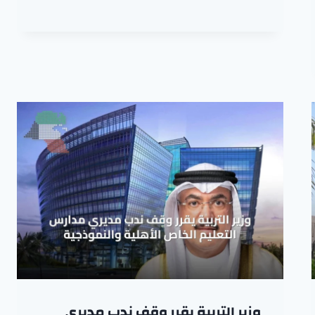
وزير التربية يقرر وقف ندب مديري