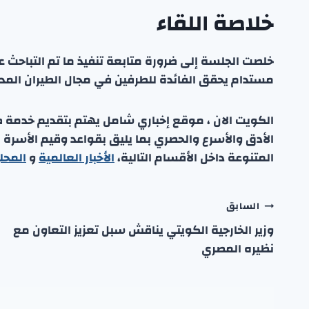
خلاصة اللقاء
خلصت الجلسة إلى ضرورة متابعة تنفيذ ما تم التباحث 
مستدام يحقق الفائدة للطرفين في مجال الطيران المد
الكويت الان ، موقع إخباري شامل يهتم بتقديم خدمة صحفي
الأدق والأسرع والحصري بما يليق بقواعد وقيم الأسرة
المتنوعة داخل الأقسام التالية،
الأخبار العالمية
و
المحل
تصفّح
السابق
وزير الخارجية الكويتي يناقش سبل تعزيز التعاون مع
المقالات
نظيره المصري