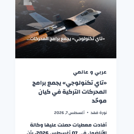
عربي و عالمي
«تاي تكنولوجي» يجمع برامج
المحركات التركية في كيان
موحّد
نورة فهد
أغسطس 7, 2026
أفادت معطيات حصلت عليها وكالة
الأناضول في 07 أغسطس 2026، بأن