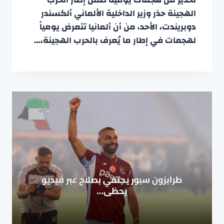
الهجينة حذر وزير الداخلية الألماني ألكسندر
دوبريندت، الأحد، من أن ألمانيا تتعرض يومياً
لهجمات في إطار ما يُعرف بالحرب الهجينة،…