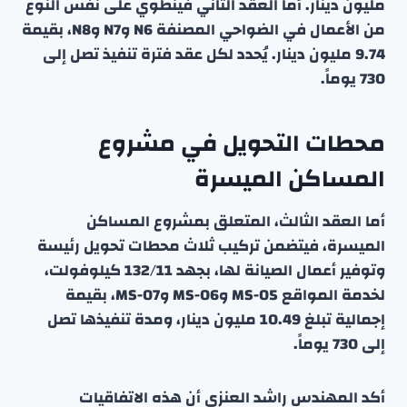
مليون دينار. أما العقد الثاني فينطوي على نفس النوع
من الأعمال في الضواحي المصنفة N6 وN7 وN8، بقيمة
9.74 مليون دينار. يُحدد لكل عقد فترة تنفيذ تصل إلى
730 يوماً.
محطات التحويل في مشروع
المساكن الميسرة
أما العقد الثالث، المتعلق بمشروع المساكن
الميسرة، فيتضمن تركيب ثلاث محطات تحويل رئيسة
وتوفير أعمال الصيانة لها، بجهد 132/11 كيلوفولت،
لخدمة المواقع MS-05 وMS-06 وMS-07، بقيمة
إجمالية تبلغ 10.49 مليون دينار، ومدة تنفيذها تصل
إلى 730 يوماً.
أكد المهندس راشد العنزي أن هذه الاتفاقيات