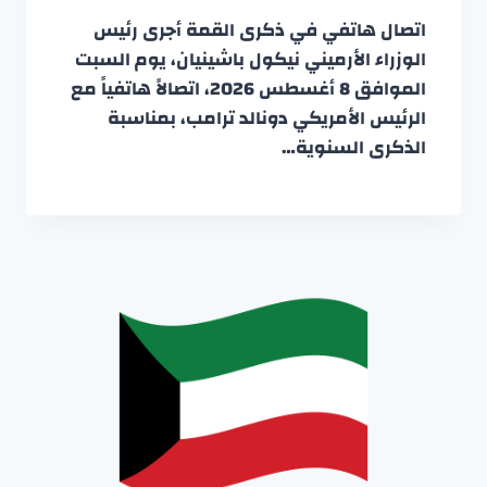
اتصال هاتفي في ذكرى القمة أجرى رئيس
الوزراء الأرميني نيكول باشينيان، يوم السبت
الموافق 8 أغسطس 2026، اتصالاً هاتفياً مع
الرئيس الأمريكي دونالد ترامب، بمناسبة
الذكرى السنوية…