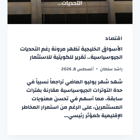
اقتصاد
الأسواق الخليجية تظهر مرونة رغم التحديات
الجيوسياسية.. تقرير للكويتية للاستثمار
راشد سلطان
أغسطس 8, 2026
شهد شهر يوليو الماضي تراجعاً نسبياً في
حدة التوترات الجيوسياسية مقارنة بفترات
سابقة، مما أسهم في تحسن معنويات
المستثمرين، على الرغم من استمرار المخاطر
الإقليمية كمؤثر رئيسي…