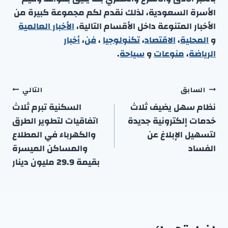
الأسرة السعودية، لذلك نقدم لكم مجموعة كبيرة من
الأخبار المتنوعة داخل الأقسام التالية،
الأخبار العالمية
و
المحلية
،
الاقتصاد
،
تكنولوجيا
،
فن
،
أخبار
الرياضة
،
منوعا
ت
و
سياحة
.
تصفّح
السابق
التالي
المقالات
نظام سهل يضيف ثلاث
السكنية تبرم ثلاث
خدمات إلكترونية جديدة
اتفاقيات لتطوير الطرق
لتسهيل الإبلاغ عن
والكهرباء في المطلاع
الفساد
والمساكن الميسرة
بقيمة 29.9 مليون دينار