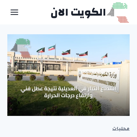
لتجاوز
الكويت الان
لى
لمحتوى
محليات