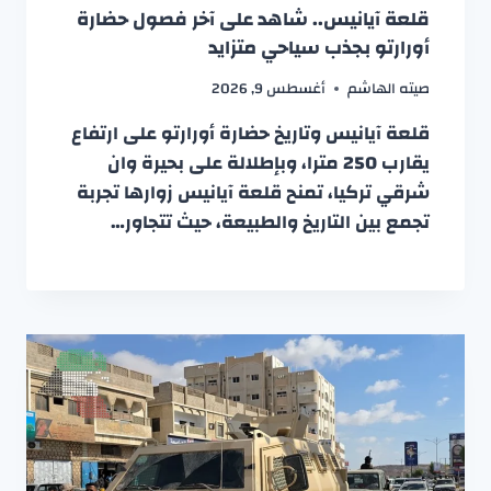
قلعة آيانيس.. شاهد على آخر فصول حضارة
أورارتو بجذب سياحي متزايد
صيته الهاشم
أغسطس 9, 2026
قلعة آيانيس وتاريخ حضارة أورارتو على ارتفاع
يقارب 250 مترا، وبإطلالة على بحيرة وان
شرقي تركيا، تمنح قلعة آيانيس زوارها تجربة
تجمع بين التاريخ والطبيعة، حيث تتجاور…