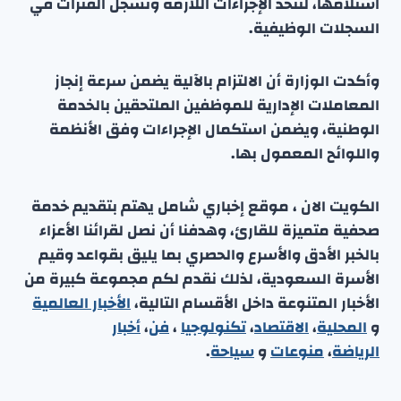
استلامها، لتُتخذ الإجراءات اللازمة وتُسجل الفترات في
السجلات الوظيفية.
وأكدت الوزارة أن الالتزام بالآلية يضمن سرعة إنجاز
المعاملات الإدارية للموظفين الملتحقين بالخدمة
الوطنية، ويضمن استكمال الإجراءات وفق الأنظمة
واللوائح المعمول بها.
الكويت الان ، موقع إخباري شامل يهتم بتقديم خدمة
صحفية متميزة للقارئ، وهدفنا أن نصل لقرائنا الأعزاء
بالخبر الأدق والأسرع والحصري بما يليق بقواعد وقيم
الأسرة السعودية، لذلك نقدم لكم مجموعة كبيرة من
الأخبار المتنوعة داخل الأقسام التالية،
الأخبار العالمية
و
المحلية
،
الاقتصاد
،
تكنولوجيا
،
فن
،
أخبار
الرياضة
،
منوعا
ت
و
سياحة
.