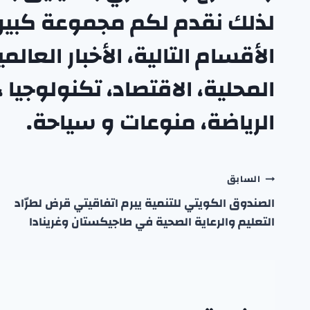
لذلك نقدم لكم مجموعة كبيرة 
الأقسام التالية،
الأخبار العالمي
المحلية
،
الاقتصاد
،
تكنولوجيا
،
الرياضة
،
منوعا
ت
و
سياحة
.
تصفّح
السابق
الصندوق الكويتي للتنمية يبرم اتفاقيتي قرض لطرّاد
المقالات
التعليم والرعاية الصحية في طاجيكستان وغرينادا