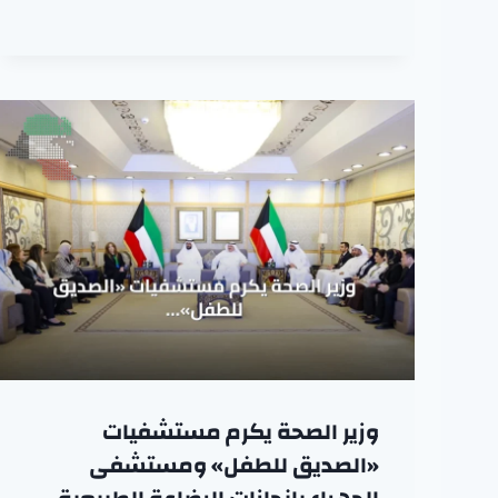
وزير الصحة يكرم مستشفيات
«الصديق للطفل» ومستشفى