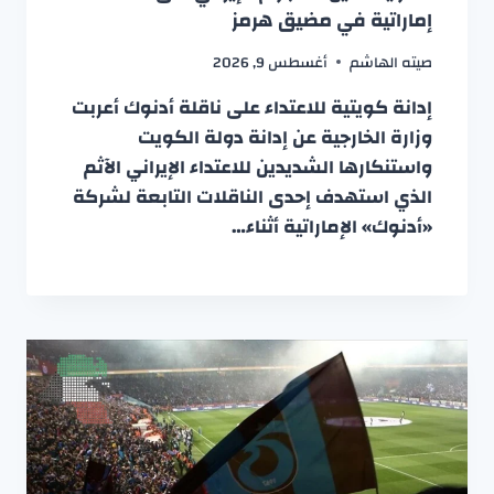
إماراتية في مضيق هرمز
صيته الهاشم
أغسطس 9, 2026
إدانة كويتية للاعتداء على ناقلة أدنوك أعربت
وزارة الخارجية عن إدانة دولة الكويت
واستنكارها الشديدين للاعتداء الإيراني الآثم
الذي استهدف إحدى الناقلات التابعة لشركة
«أدنوك» الإماراتية أثناء…