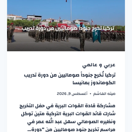
عربي و عالمي
تركيا تُخرج جنوداً صوماليين من دورة تدريب
الكوماندوز بمانيسا
صيته الهاشم
أغسطس 9, 2026
مشاركة قادة القوات البرية في حفل التخريج
شارك قائد القوات البرية التركية متين توكل
ونظيره الصومالي سهل عبد الله عمر في
مراسم تخريج جنود صوماليين من “دورة…