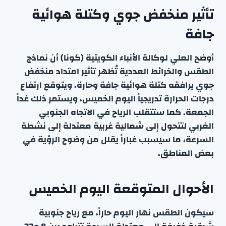
تأثير منخفض جوي وكتلة هوائية
جافة
أوضح العلي لوكالة الأنباء الكويتية (كونا) أن نماذج
الطقس والخرائط العددية تُظهر تأثير امتداد منخفض
جوي يرافقه كتلة هوائية جافة وحارة. ويتوقع ارتفاع
درجات الحرارة تدريجياً اليوم الخميس، ويستمر ذلك غداً
الجمعة. كما ستتقلب الرياح في الاتجاه الجنوبي
الغربي لتتحول إلى شمالية غربية معتدلة إلى نشطة
السرعة، ما سيسبب غباراً يقلل من وضوح الرؤية في
بعض المناطق.
الأحوال المتوقعة اليوم الخميس
سيكون الطقس نهار اليوم حاراً، مع رياح جنوبية