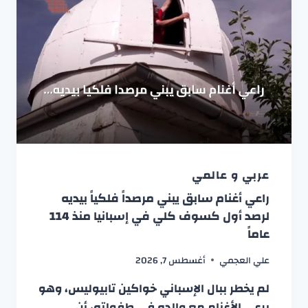
عربي و عالمي
راعي أغنام سابق يبني مرصداً فلكياً بيديه
لرصد أول كسوف كلي في إسبانيا منذ 114
عاماً
علي العجمي
أغسطس 7, 2026
لم يخطر ببال الإسباني خواكين تابيوليس، وهو
يرعى الأغنام مع والده في طفولته، أن