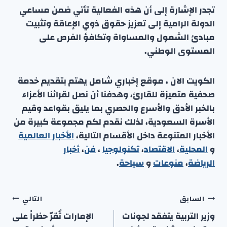
تجدر الإشارة إلى أن هذه الفعالية تأتي ضمن مساعي
الدولة الرامية إلى تعزيز حقوق ذوي الإعاقة وتثبيت
مبادئ الشمول والمساواة وتكافؤ الفرص على
المستوى الوطني.
الكويت الان ، موقع إخباري شامل يهتم بتقديم خدمة
صحفية متميزة للقارئ، وهدفنا أن نصل لقرائنا الأعزاء
بالخبر الأدق والأسرع والحصري بما يليق بقواعد وقيم
الأسرة السعودية، لذلك نقدم لكم مجموعة كبيرة من
الأخبار المتنوعة داخل الأقسام التالية،
الأخبار العالمية
و
المحلية
،
الاقتصاد
،
تكنولوجيا
،
فن
،
أخبار
الرياضة
،
منوعا
ت
و
سياحة
.
تصفّح
السابق
التالي
المقالات
وزير التربية يتفقد لجونات
الإمارات تُقرّ حظراً على