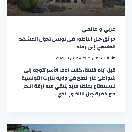
عربي و عالمي
حرائق جبل الناظور في تونس تحوّل المشهد
الطبيعي إلى رماد
منيرة السلمان
أغسطس 7, 2026
قبل أيام قليلة، كانت آلاف الأسر تتوجه إلى
شواطئ غار الملح في ولاية بنزرت التونسية
للاستمتاع بمنظر فريد يلتقي فيه زرقة البحر
مع خضرة جبل الناظور الذي…