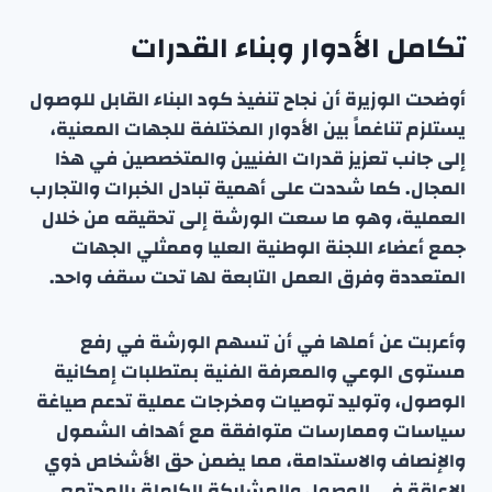
تكامل الأدوار وبناء القدرات
أوضحت الوزيرة أن نجاح تنفيذ كود البناء القابل للوصول
يستلزم تناغماً بين الأدوار المختلفة للجهات المعنية،
إلى جانب تعزيز قدرات الفنيين والمتخصصين في هذا
المجال. كما شددت على أهمية تبادل الخبرات والتجارب
العملية، وهو ما سعت الورشة إلى تحقيقه من خلال
جمع أعضاء اللجنة الوطنية العليا وممثلي الجهات
المتعددة وفرق العمل التابعة لها تحت سقف واحد.
وأعربت عن أملها في أن تسهم الورشة في رفع
مستوى الوعي والمعرفة الفنية بمتطلبات إمكانية
الوصول، وتوليد توصيات ومخرجات عملية تدعم صياغة
سياسات وممارسات متوافقة مع أهداف الشمول
والإنصاف والاستدامة، مما يضمن حق الأشخاص ذوي
الإعاقة في الوصول والمشاركة الكاملة بالمجتمع.