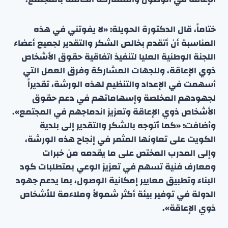
ختاماً، قال الدكتورة الحويلة: «لا يفوتني في هذه
المناسبة أن أتقدم بخالص الشكر والتقدير لجميع أعضاء
اللجنة الوطنية العليا لتنفيذ اتفاقية حقوق الأشخاص
ذوي الإعاقة، وللجهات المشاركة وفرق العمل التي
أسهمت في الإعداد والتنظيم لهذه الورشة، تقديراً
لجهودهم المخلصة وإسهاماتهم في دعم حقوق
الأشخاص ذوي الإعاقة وتعزيز اندماجهم في المجتمع».
وأضافت: «كما أتوجه بالشكر والتقدير إلى بلدية
الكويت على تعاونها المثمر في إنجاح هذه الورشة،
وإلى المدرب المختص على ما يقدمه من خبرات
ومعارف فنية تسهم في تعزيز الوعي بمتطلبات كود
البناء وتطبيق معايير إمكانية الوصول، بما يدعم جهود
الدولة في توفير بيئة أكثر شمولاً وملاءمة للأشخاص
ذوي الإعاقة».