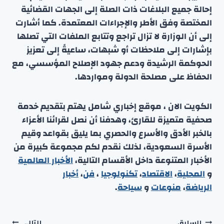
إحالة جميع البلاغات ذات الصلة إلى الجهات القضائية
المختصة وفق الأطر والإجراءات المعتمدة. كما أشارت
إلى أن الوزارة لا تزال تراجع وتتابع الملفات التي تصلها
بإشارات إلى ملاحظات أو شبهات، ساعيةً إلى تعزيز
الحوكمة الرشيدة ودعم جهود الإصلاح المؤسسي، مع
الحفاظ على مصلحة الدولة ومواردها.
الكويت الان ، موقع إخباري شامل يهتم بتقديم خدمة
صحفية متميزة للقارئ، وهدفنا أن نصل لقرائنا الأعزاء
بالخبر الأدق والأسرع والحصري بما يليق بقواعد وقيم
الأسرة السعودية، لذلك نقدم لكم مجموعة كبيرة من
الأخبار المتنوعة داخل الأقسام التالية،
الأخبار العالمية
و
المحلية
،
الاقتصاد
،
تكنولوجيا
،
فن
،
أخبار
الرياضة
،
منوعا
ت
و
سياحة
.
السابق
التالي