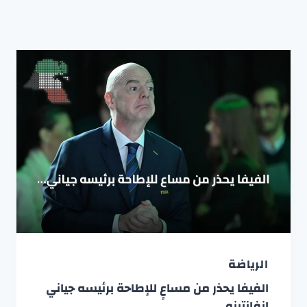
الرياضة
الفيفا يحذر من مساعٍ للإطاحة برئيسه جياني
إنفانتينو