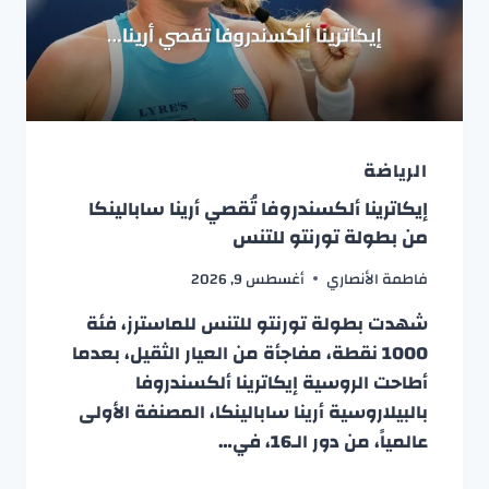
الرياضة
إيكاترينا ألكسندروفا تُقصي أرينا سابالينكا
من بطولة تورنتو للتنس
فاطمة الأنصاري
أغسطس 9, 2026
شهدت بطولة تورنتو للتنس للماسترز، فئة
1000 نقطة، مفاجأة من العيار الثقيل، بعدما
أطاحت الروسية إيكاترينا ألكسندروفا
بالبيلاروسية أرينا سابالينكا، المصنفة الأولى
عالمياً، من دور الـ16، في…