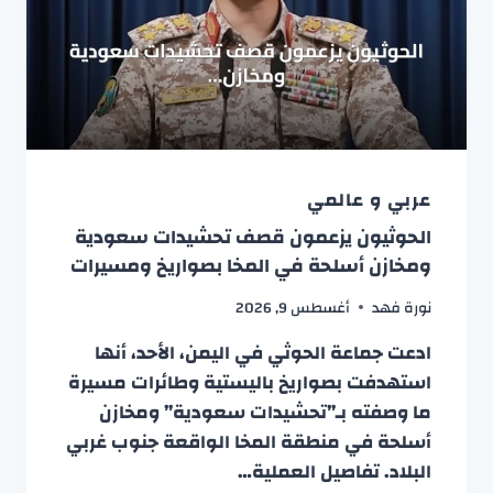
عربي و عالمي
الحوثيون يزعمون قصف تحشيدات سعودية
ومخازن أسلحة في المخا بصواريخ ومسيرات
نورة فهد
أغسطس 9, 2026
ادعت جماعة الحوثي في اليمن، الأحد، أنها
استهدفت بصواريخ باليستية وطائرات مسيرة
ما وصفته بـ”تحشيدات سعودية” ومخازن
أسلحة في منطقة المخا الواقعة جنوب غربي
البلاد. تفاصيل العملية…