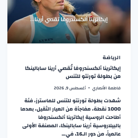
الرياضة
إيكاترينا ألكسندروفا تُقصي أرينا سابالينكا
من بطولة تورنتو للتنس
فاطمة الأنصاري
أغسطس 9, 2026
شهدت بطولة تورنتو للتنس للماسترز، فئة
1000 نقطة، مفاجأة من العيار الثقيل، بعدما
أطاحت الروسية إيكاترينا ألكسندروفا
بالبيلاروسية أرينا سابالينكا، المصنفة الأولى
عالمياً، من دور الـ16، في…