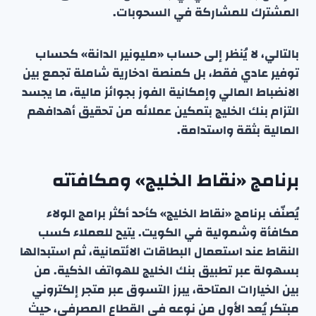
المشترك للمشاركة في السحوبات.
بالتالي، لا يُنظر إلى حساب «مليونير الدانة» كحساب
توفير عادي فقط، بل كمنصة ادخارية شاملة تجمع بين
الانضباط المالي وإمكانية الفوز بجوائز مالية، ما يجسد
التزام بنك الخليج بتمكين عملائه من تحقيق أهدافهم
المالية بثقة واستدامة.
برنامج «نقاط الخليج» ومكافآته
يُصنّف برنامج «نقاط الخليج» كأحد أكثر برامج الولاء
مكافأة وشمولية في الكويت. يتيح للعملاء كسب
النقاط عند استعمال البطاقات الائتمانية، ثم استبدالها
بسهولة عبر تطبيق بنك الخليج للهواتف الذكية. من
بين الخيارات المتاحة، يبرز التسوق عبر متجر إلكتروني
مبتكر يُعد الأول من نوعه في القطاع المصرفي، حيث