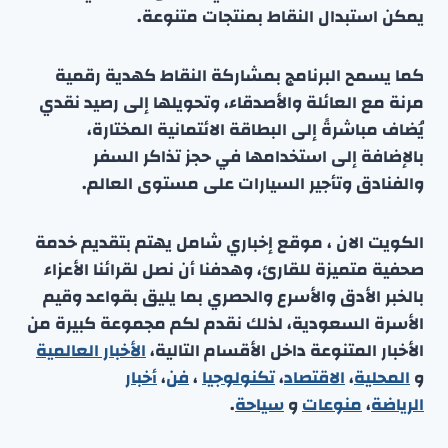
يمكن استبدال النقاط بمنتجات متنوعة.
كما يسمح البرنامج بمشاركة النقاط كهدية رقمية
مرنة مع العائلة والأصدقاء، وتحويلها إلى رصيد نقدي
يُضاف مباشرةً إلى البطاقة الائتمانية المختارة،
بالإضافة إلى استخدامها في حجز تذاكر السفر
والفنادق وتأجير السيارات على مستوى العالم.
الكويت الان ، موقع إخباري شامل يهتم بتقديم خدمة
صحفية متميزة للقارئ، وهدفنا أن نصل لقرائنا الأعزاء
بالخبر الأدق والأسرع والحصري بما يليق بقواعد وقيم
الأسرة السعودية، لذلك نقدم لكم مجموعة كبيرة من
الأخبار المتنوعة داخل الأقسام التالية،
الأخبار العالمية
و
المحلية
،
الاقتصاد
،
تكنولوجيا
،
فن
،
أخبار
الرياضة
،
منوعا
ت
و
سياحة
.