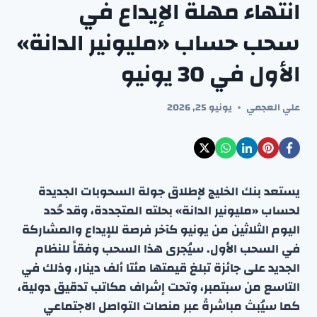
انتهاء مهلة الإيداع في
سحب حساب «مليونير الدانة»
الأول في 30 يونيو
علي العجمي
يونيو 25, 2026
يستعد بنك الخليج لإطلاق جولة السحوبات الجديدة
لحساب «مليونير الدانة» بحلته المتجددة، وقد حُدد
اليوم الثلاثين من يونيو كآخر فرصة للإيداع والمشاركة
في السحب الأول. سيُجرى هذا السحب وفقاً للنظام
الجديد على جائزة تبلغ قيمتها مئتا ألف دينار، وذلك في
التاسع من سبتمبر، وتحت إشراف مكاتب تدقيق دولية،
كما سيُبث مباشرةً عبر منصات التواصل الاجتماعي