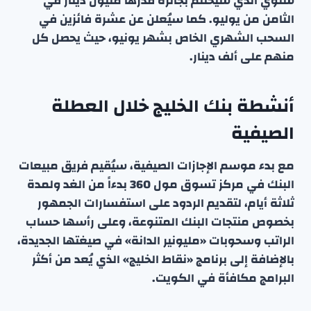
سنوي الذي سيُختتم بجائزة قدرها مليون دينار في
الثامن من يوليو. كما سيُعلن عن عشرة فائزين في
السحب الشهري الخاص بشهر يونيو، حيث يحصل كل
منهم على ألف دينار.
أنشطة بنك الخليج خلال العطلة
الصيفية
مع بدء موسم الإجازات الصيفية، سيُقيم فريق مبيعات
البنك في مركز تسوق مول 360 بدءاً من الغد ولمدة
ثلاثة أيام، لتقديم الردود على استفسارات الجمهور
بخصوص منتجات البنك المتنوعة، وعلى رأسها حساب
الراتب وسحوبات «مليونير الدانة» في صيغتها الجديدة،
بالإضافة إلى برنامج «نقاط الخليج» الذي يُعد من أكثر
البرامج مكافأة في الكويت.