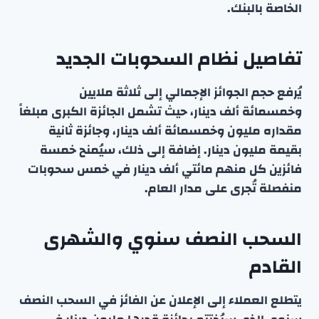
الخاصة بالبنك.
تفاصيل نظام السحوبات الجديد
يُرفع حجم الجوائز الإجمالي إلى ثلاثة ملايين
وخمسمائة ألف دينار، حيث تشمل الجائزة الكبرى مبلغاً
مقداره مليون وخمسمائة ألف دينار، وجائزة ثانية
بقيمة مليون دينار. إضافة إلى ذلك، سيُمنح خمسة
فائزين كل منهم مائتي ألف دينار في خمس سحوبات
منفصلة تُجرى على مدار العام.
السحب النصف سنوي والشهرى
القادم
يتطلع العملاء إلى الإعلان عن الفائز في السحب النصف