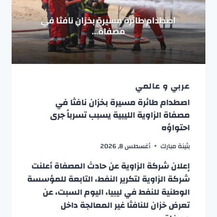
عربي و عالمي
اصطدام طائرة مسيرة بخزان نافثا في
مصفاة الزاوية الليبية يسبب تسرباً جرى
احتواؤه
بثينة مبارك
أغسطس 8, 2026
إعلان شركة الزاوية عن حادث المصفاة أعلنت
شركة الزاوية لتكرير النفط، التابعة للمؤسسة
الوطنية للنفط في ليبيا، اليوم السبت، عن
تعرض خزان للنافثا غير المعالجة داخل