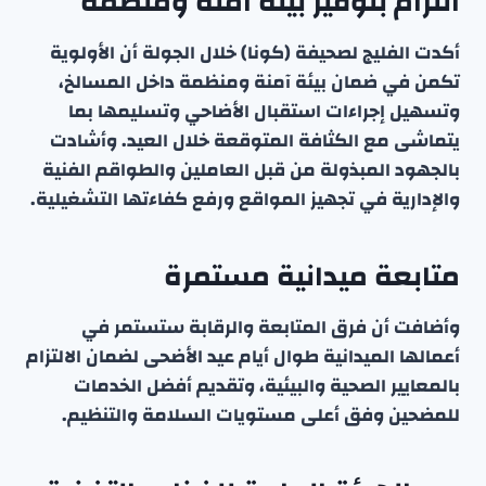
التزام بتوفير بيئة آمنة ومنظمة
أكدت الفليج لصحيفة (كونا) خلال الجولة أن الأولوية
تكمن في ضمان بيئة آمنة ومنظمة داخل المسالخ،
وتسهيل إجراءات استقبال الأضاحي وتسليمها بما
يتماشى مع الكثافة المتوقعة خلال العيد. وأشادت
بالجهود المبذولة من قبل العاملين والطواقم الفنية
والإدارية في تجهيز المواقع ورفع كفاءتها التشغيلية.
متابعة ميدانية مستمرة
وأضافت أن فرق المتابعة والرقابة ستستمر في
أعمالها الميدانية طوال أيام عيد الأضحى لضمان الالتزام
بالمعايير الصحية والبيئية، وتقديم أفضل الخدمات
للمضحين وفق أعلى مستويات السلامة والتنظيم.