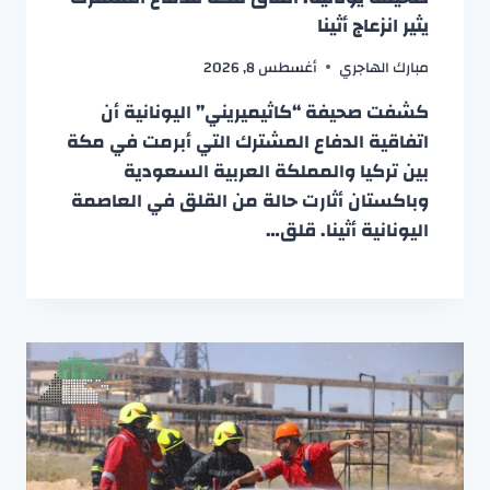
يثير انزعاج أثينا
مبارك الهاجري
أغسطس 8, 2026
كشفت صحيفة “كاثيميريني” اليونانية أن
اتفاقية الدفاع المشترك التي أبرمت في مكة
بين تركيا والمملكة العربية السعودية
وباكستان أثارت حالة من القلق في العاصمة
اليونانية أثينا. قلق…