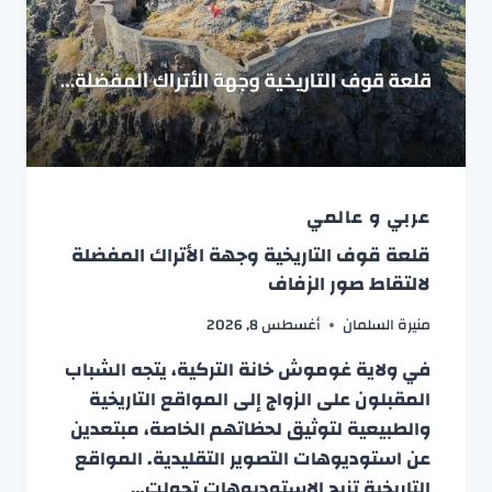
عربي و عالمي
قلعة قوف التاريخية وجهة الأتراك المفضلة
لالتقاط صور الزفاف
منيرة السلمان
أغسطس 8, 2026
في ولاية غوموش خانة التركية، يتجه الشباب
المقبلون على الزواج إلى المواقع التاريخية
والطبيعية لتوثيق لحظاتهم الخاصة، مبتعدين
عن استوديوهات التصوير التقليدية. المواقع
التاريخية تزيح الاستوديوهات تحولت…