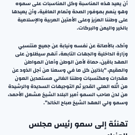
أن يعيد هذه المناسبة وكل المناسبات على سموه
وهو ينعم بموفور الصحة وتمام العافية، وأن يعيدها
على وطننا العزيز وعلى الأمتين العربية والإسلامية
بالخير واليمن والبركات.
وأكد، بالأصالة عن نفسه ونيابة عن جميع منتسبي
وزارة الداخلية والجهات التابعة، أنهم سيظلون على
العهد باقين، حماة لأمن الوطن وأمان المواطن
والمقيم، “باذلين كل ما في وسعنا من أجل الذود عن
مقدرات ومكتسبات وطننا الغالي مستمدين العون
من الله العلي القدير ثم التوجيهات السديدة والرشيدة
من لدن صاحب السمو أمير البلاد الشيخ مشعل الأحمد،
وسمو ولي العهد الشيخ صباح الخالد”.
تهنئة إلى سمو رئيس مجلس