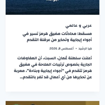
عربي و عالمي
مسقط: محادثات مضيق هرمز تسير في
أجواء إيجابية وتحذير من عرقلة التقدم
هيا الرشيد
أغسطس 8, 2026
أعلنت سلطنة عُمان، السبت، أن المفاوضات
الجارية بخصوص ترتيبات الملاحة في مضيق
هرمز تتقدم في “أجواء إيجابية وبناءة”، معربة
عن تحذيرها من أي أعمال قد تضر بالتقدم…