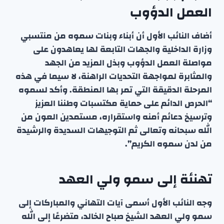
العمل الدؤوب
أضاف النائب الأول أن أبناء وبنات سموه من منتسبي
وزارة الداخلية والجهات التابعة لها يعاهدون على
مواصلة العمل الدؤوب وبذل المزيد من الجهد
والمثابرة لمواجهة التحديات الراهنة، لا سيما في هذه
المرحلة الدقيقة التي تمر بها المنطقة. وأكد لسموه
“الحرص الدائم على حماية مكتسبات وطننا العزيز
وترسيخ دعائم أمنه واستقراره، مستمدين العون من
الله سبحانه وتعالى ثم التوجيهات السديدة والرشيدة
من لدن سموه الكريم”.
تهنئة إلى سمو ولي العهد
وجه النائب الأول أسمى آيات التهاني والمباركات إلى
سمو ولي العهد الشيخ صباح الخالد، متضرعًا إلى الله