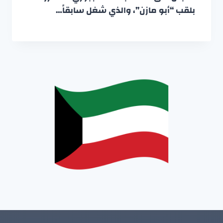
بلقب “أبو مازن”، والذي شغل سابقاً…