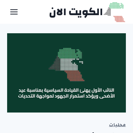
لتجاوز
الكويت الان
لى
لمحتوى
محليات