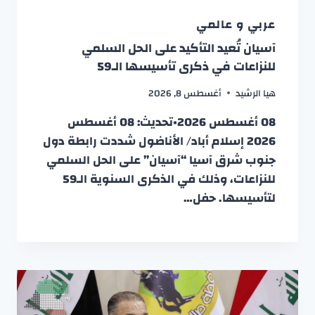
عربي و عالمي
آسيان تُعيد التأكيد على الحل السلمي
للنزاعات في ذكرى تأسيسها الـ59
هيا الرشيد
أغسطس 8, 2026
08 أغسطس 2026•تحديث: 08 أغسطس
2026 إسلام أباد/ الأناضول شددت رابطة دول
جنوب شرق آسيا “آسيان” على الحل السلمي
للنزاعات، وذلك في الذكرى السنوية الـ59
لتأسيسها. حفل…