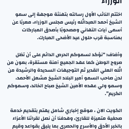
الوزراء
اختتم النائب الأول رسالته بتهنئة موجهة إلى سمو
الشيخ أحمد العبدالله رئيس مجلس الوزراء، معربًا عن
أسمى آيات التهاني ومصحوبًا بأصدق المباركات
بمناسبة قرب حلول عيد الأضحى المبارك.
وأضاف: “نؤكد لسموكم الحرص الدائم على أن تظل
صروح الوطن كما عهد الجميع آمنة مستقرة، بعون من
الله العلي القدير ثم التوجيهات السديدة والرشيدة من
لدن صاحب السمو أمير البلاد الشيخ مشعل الأحمد،
وسمو ولي عهده الأمين الشيخ صباح الخالد، وسموكم
الكريم”.
الكويت الان ، موقع إخباري شامل يهتم بتقديم خدمة
صحفية متميزة للقارئ، وهدفنا أن نصل لقرائنا الأعزاء
بالخبر الأدق والأسرع والحصري بما يليق بقواعد وقيم