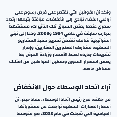
وأكد أن القوانين التي تقتصر على فرض رسوم على
أراضي الفضاء تؤدي إلى انخفاضات مؤقتة يتبعها ارتداد
سعري عندما يمتص السوق تلك التأثيرات، مستشهداً
بتجارب سابقة في عامي 1994 و2008. ودعا إلى تبني
استراتيجية شاملة تتضمن تسريع تنفيذ المشاريع
السكنية، مشاركة المطورين العقاريين، وإقرار
تشريعات جديدة لضبط الأسعار وزيادة العرض بما
يضمن استقرار السوق وتمكين المواطنين من امتلاك
مساكن خاصة.
آراء اتحاد الوسطاء حول الانخفاض
من جهته، صرح رئيس اتحاد الوسطاء، عماد حيدر، أن
أسعار العقارات السكنية تراجعت عن مستوياتها
القياسية التي سُجلت في عام 2022، مع متوسط