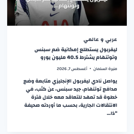
عربي و عالمي
ليفربول يستطلع إمكانية ضم سبنس
وتوتنهام يشترط 40.5 مليون يورو
منيرة السلمان
أغسطس 7, 2026
يواصل نادي ليفربول الإنجليزي متابعة وضع
مدافع توتنهام، جيد سبنس، عن كثب، في
خطوة قد تمهد للتعاقد معه خلال فترة
الانتقالات الجارية، بحسب ما أوردته صحيفة
“ذا…