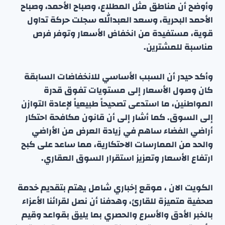
وأوضح أن مناطق مثل المطلاع، وصباح الأحمد، وصباح
الأحمد البحرية، وسعد العبدالله سجلت حركة تداول
قوية، مستفيدة من انخفاض الأسعار وتوفر فرص
مناسبة للمشترين.
وأكد حيدر أن السبب الأساسي للانخفاضات السابقة
كان وصول الأسعار إلى مستويات تفوق قدرة
المواطنين، ما استدعى تصحيحاً طبيعياً لإعادة التوازن
إلى السوق. كما أشار إلى أن قانون مكافحة احتكار
أراضي الفضاء ساهم في زيادة العرض من الأراضي
والحد من الممارسات الاحتكارية، مما ساعد على كبح
ارتفاع الأسعار وتعزيز استقرار السوق العقاري.
الكويت الان ، موقع إخباري شامل يهتم بتقديم خدمة
صحفية متميزة للقارئ، وهدفنا أن نصل لقرائنا الأعزاء
بالخبر الأدق والأسرع والحصري بما يليق بقواعد وقيم