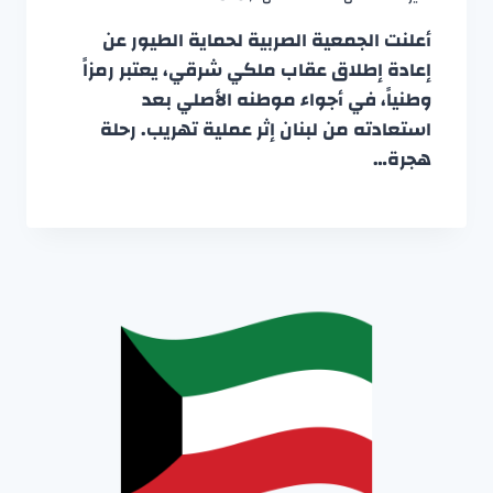
أعلنت الجمعية الصربية لحماية الطيور عن
إعادة إطلاق عقاب ملكي شرقي، يعتبر رمزاً
وطنياً، في أجواء موطنه الأصلي بعد
استعادته من لبنان إثر عملية تهريب. رحلة
هجرة…