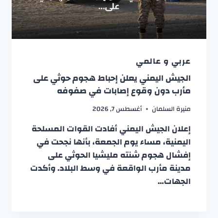
عربي و عالمي
الجيش اليمني يعلن إحباط هجوم حوثي على
مأرب دون وقوع إصابات في صفوفه
منيرة السلمان
أغسطس 7, 2026
إعلان الجيش اليمني أفادت القوات المسلحة
اليمنية، مساء يوم الجمعة، بأنها نجحت في
إفشال هجوم شنته مليشيا الحوثي على
مدينة مأرب الواقعة في وسط البلاد. وأكدت
الجهات…