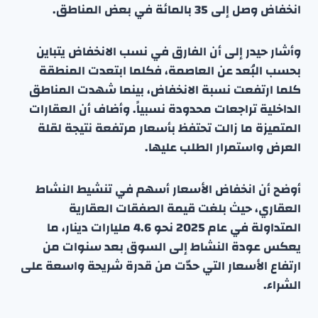
انخفاض وصل إلى 35 بالمائة في بعض المناطق.
وأشار حيدر إلى أن الفارق في نسب الانخفاض يتباين
بحسب البُعد عن العاصمة، فكلما ابتعدت المنطقة
كلما ارتفعت نسبة الانخفاض، بينما شهدت المناطق
الداخلية تراجعات محدودة نسبياً. وأضاف أن العقارات
المتميزة ما زالت تحتفظ بأسعار مرتفعة نتيجة لقلة
العرض واستمرار الطلب عليها.
أوضح أن انخفاض الأسعار أسهم في تنشيط النشاط
العقاري، حيث بلغت قيمة الصفقات العقارية
المتداولة في عام 2025 نحو 4.6 مليارات دينار، ما
يعكس عودة النشاط إلى السوق بعد سنوات من
ارتفاع الأسعار التي حدّت من قدرة شريحة واسعة على
الشراء.