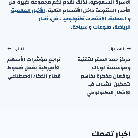
الأسرة السعودية، لذلك نقدم لكم مجموعة كبيرة من
الأخبار المتنوعة داخل الأقسام التالية،
الأخبار العالمية
و
المحلية
،
الاقتصاد
،
تكنولوجيا
،
فن
،
أخبار
الرياضة
،
منوعا
ت
و
سياحة
.
تصفّح
السابق
التالي
المقالات
مركز حمد الصقر للتقنية
تراجع مؤشرات الأسهم
ومؤسسة لوياك
الأميركية بفعل ضغوط
يوقعان مذكرة تفاهم
قطاع الذكاء الاصطناعي
لتمكين الشباب في
الابتكار التكنولوجي
اخبار تهمك