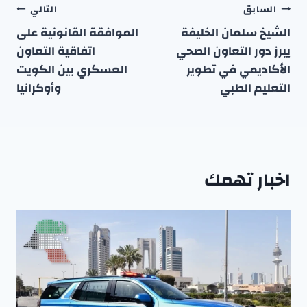
تصفّح
السابق
التالي
المقالات
الشيخ سلمان الخليفة
الموافقة القانونية على
يبرز دور التعاون الصحي
اتفاقية التعاون
الأكاديمي في تطوير
العسكري بين الكويت
التعليم الطبي
وأوكرانيا
اخبار تهمك