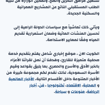
تشغيل مرافق التخزين والضخ، وتمكين الوزارة من تلبية
الطلب المستقبلي الناتج عن المشاريع العمرانية
والسكنية الجديدة.
ويأتي ذلك تماشياً مع سياسات الدولة الرامية إلى
تحسين المنشآت المائية وضمان استمرارية تقديم
المياه وفقًا لمعايير الاستدامة.
الكويت الان ، موقع إخباري شامل يهتم بتقديم خدمة
صحفية متميزة للقارئ، وهدفنا أن نصل لقرائنا الأعزاء
بالخبر الأدق والأسرع والحصري بما يليق بقواعد وقيم
الأسرة السعودية، لذلك نقدم لكم مجموعة كبيرة من
الأخبار المتنوعة داخل الأقسام التالية،
الأخبار العالمية
و
المحلية
،
الاقتصاد
،
تكنولوجيا
،
فن
،
أخبار
الرياضة
،
منوعا
ت
و
سياحة
.